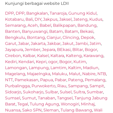
Kunjungi berbagai website LDII
DPP
,
DPP
,
Bangkalan
,
Tanaroja
,
Gunung Kidul
,
Kotabaru
,
Bali
,
DIY
,
Jakpus
,
Jaksel
,
Jateng
,
Kudus
,
Semarang
,
Aceh
,
Babel
,
Balikpapan
,
Bandung
,
Banten
,
Banyuwangi
,
Batam
,
Batam
,
Bekasi
,
Bengkulu
,
Bontang
,
Cianjur
,
Clincing
,
Depok
,
Garut
,
Jabar
,
Jakarta
,
Jakbar
,
Jakut
,
Jambi
,
Jatim
,
Jayapura
,
Jember
,
Jepara
,
BEkasi
,
Blitar
,
Bogor
,
Cirebon
,
Kalbar
,
Kalsel
,
Kaltara
,
Kalteng
,
Karawang
,
Kediri
,
Kendari
,
Kepri
,
ogor
,
Bogor
,
Kutim
,
Lamongan
,
Lampung
,
Lamtim
,
Kaltim
,
Madiun
,
Magelang
,
Majaelngka
,
Maluku
,
Malut
,
Nabire
,
NTB
,
NTT
,
Pamekasan
,
Papua
,
Pabar
,
Pateng
,
Pemalang
,
Purbalingga
,
Purwokerto
,
Riau
,
Sampang
,
Sampit
,
Sidoarjo
,
Sukoharjo
,
Sulbar
,
Sulsel
,
Sultra
,
Sumbar
,
Sumsel
,
Sumut
,
Tanaban
,
Tangsel
,
Tanjung Jabung
Barat
,
Tegal
,
Tulung Agung
,
Wonogiri
,
Minhaj
,
Nuansa
,
Sako SPN
,
Sleman
,
Tulang Bawang
,
Wali