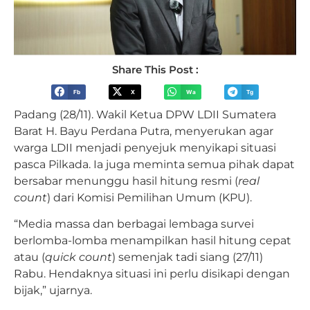
Share This Post :
Fb
X
Wa
Tg
Padang (28/11). Wakil Ketua DPW LDII Sumatera
Barat H. Bayu Perdana Putra, menyerukan agar
warga LDII menjadi penyejuk menyikapi situasi
pasca Pilkada. Ia juga meminta semua pihak dapat
bersabar menunggu hasil hitung resmi (
real
count
) dari Komisi Pemilihan Umum (KPU).
“Media massa dan berbagai lembaga survei
berlomba-lomba menampilkan hasil hitung cepat
atau (
quick count
) semenjak tadi siang (27/11)
Rabu. Hendaknya situasi ini perlu disikapi dengan
bijak,” ujarnya.