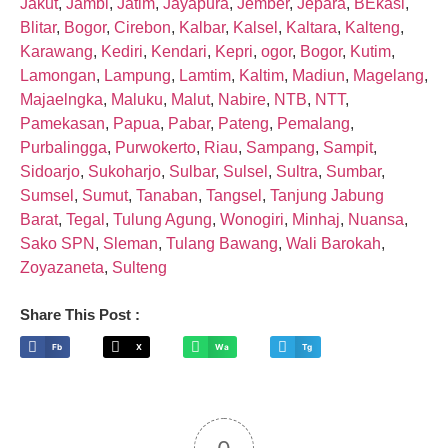
Jakut
,
Jambi
,
Jatim
,
Jayapura
,
Jember
,
Jepara
,
BEkasi
,
Blitar
,
Bogor
,
Cirebon
,
Kalbar
,
Kalsel
,
Kaltara
,
Kalteng
,
Karawang
,
Kediri
,
Kendari
,
Kepri
,
ogor
,
Bogor
,
Kutim
,
Lamongan
,
Lampung
,
Lamtim
,
Kaltim
,
Madiun
,
Magelang
,
Majaelngka
,
Maluku
,
Malut
,
Nabire
,
NTB
,
NTT
,
Pamekasan
,
Papua
,
Pabar
,
Pateng
,
Pemalang
,
Purbalingga
,
Purwokerto
,
Riau
,
Sampang
,
Sampit
,
Sidoarjo
,
Sukoharjo
,
Sulbar
,
Sulsel
,
Sultra
,
Sumbar
,
Sumsel
,
Sumut
,
Tanaban
,
Tangsel
,
Tanjung Jabung
Barat
,
Tegal
,
Tulung Agung
,
Wonogiri
,
Minhaj
,
Nuansa
,
Sako SPN
,
Sleman
,
Tulang Bawang
,
Wali Barokah
,
Zoyazaneta
,
Sulteng
Share This Post :
Fb
X
Wa
Tg