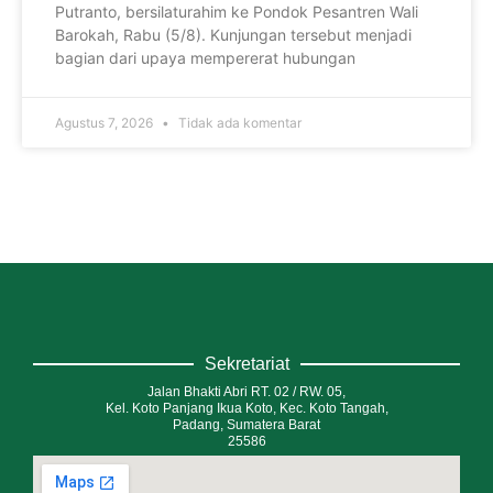
Putranto, bersilaturahim ke Pondok Pesantren Wali
Barokah, Rabu (5/8). Kunjungan tersebut menjadi
bagian dari upaya mempererat hubungan
Agustus 7, 2026
Tidak ada komentar
Sekretariat
Jalan Bhakti Abri RT. 02 / RW. 05,
Kel. Koto Panjang Ikua Koto, Kec. Koto Tangah,
Padang, Sumatera Barat
25586