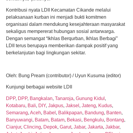
Kontribusi nyata LDII Kecamatan Cikande melalui
pelaksanaan kurban ini menjadi bukti komitmen
organisasi dalam mendukung kesejahteraan masyarakat
sekaligus mempererat hubungan sosial antarwarga.
Dengan semangat “Ikhlas Berqurban, Ikhlas Berbagi”
LDII terus berupaya memberikan dampak positif yang
berkelanjutan bagi lingkungan sekitar.
Oleh: Bung Pream (contributor) / Uyun Kusuma (editor)
Kunjungi berbagai website LDII
DPP
,
DPP
,
Bangkalan
,
Tanaroja
,
Gunung Kidul
,
Kotabaru
,
Bali
,
DIY
,
Jakpus
,
Jaksel
,
Jateng
,
Kudus
,
Semarang
,
Aceh
,
Babel
,
Balikpapan
,
Bandung
,
Banten
,
Banyuwangi
,
Batam
,
Batam
,
Bekasi
,
Bengkulu
,
Bontang
,
Cianjur
,
Clincing
,
Depok
,
Garut
,
Jabar
,
Jakarta
,
Jakbar
,