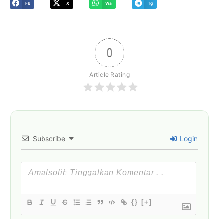
Fb
X
Wa
Tg
0
Article Rating
Subscribe
Login
{}
[+]