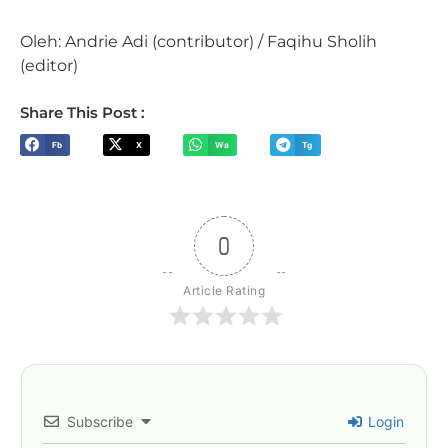
Oleh: Andrie Adi (contributor) / Faqihu Sholih
(editor)
Share This Post :
Fb
X
Wa
Tg
0
Article Rating
Subscribe
Login