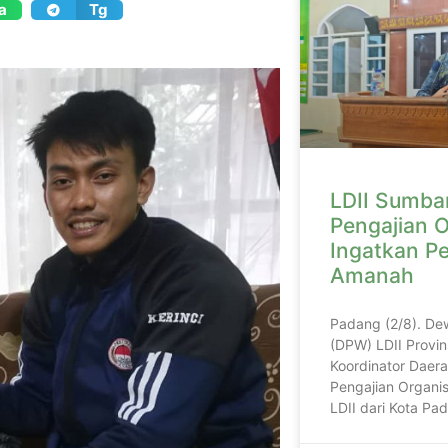
a
Tg
LDII Sumbar
Pengajian O
Ingatkan P
Amanah
Padang (2/8). De
(DPW) LDII Provin
Koordinator Daera
Pengajian Organis
LDII dari Kota P