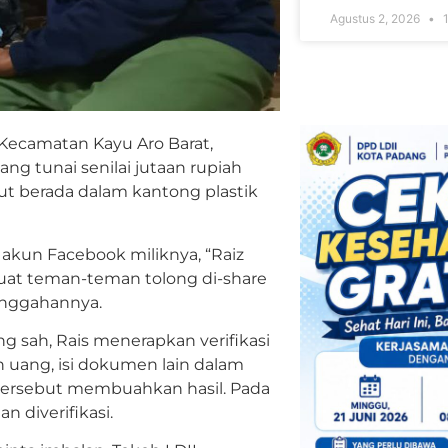
Agustus 2, 2026
1
, Kecamatan Kayu Aro Barat,
g tunai senilai jutaan rupiah
ut berada dalam kantong plastik
kun Facebook miliknya, “Raiz
Buat teman-teman tolong di-share
 unggahannya.
 sah, Rais menerapkan verifikasi
uang, isi dokumen lain dalam
 tersebut membuahkan hasil. Pada
n diverifikasi.