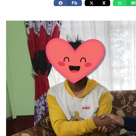
Fb
X
W