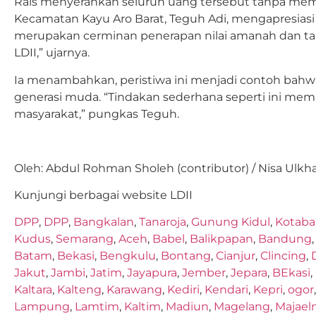
Rais menyerahkan seluruh uang tersebut tanpa memi
Kecamatan Kayu Aro Barat, Teguh Adi, mengapresiasi 
merupakan cerminan penerapan nilai amanah dan ta
LDII,” ujarnya.
Ia menambahkan, peristiwa ini menjadi contoh bahwa 
generasi muda. “Tindakan sederhana seperti ini mem
masyarakat,” pungkas Teguh.
Oleh:
Abdul Rohman Sholeh
(contributor) / Nisa Ulkha
Kunjungi berbagai website LDII
DPP
,
DPP
,
Bangkalan
,
Tanaroja
,
Gunung Kidul
,
Kotaba
Kudus
,
Semarang
,
Aceh
,
Babel
,
Balikpapan
,
Bandung
Batam
,
Bekasi
,
Bengkulu
,
Bontang
,
Cianjur
,
Clincing
,
Jakut
,
Jambi
,
Jatim
,
Jayapura
,
Jember
,
Jepara
,
BEkasi
,
Kaltara
,
Kalteng
,
Karawang
,
Kediri
,
Kendari
,
Kepri
,
ogor
Lampung
,
Lamtim
,
Kaltim
,
Madiun
,
Magelang
,
Majael