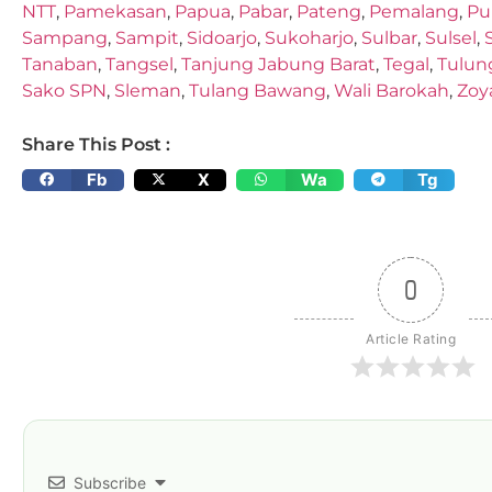
NTT
,
Pamekasan
,
Papua
,
Pabar
,
Pateng
,
Pemalang
,
Pu
Sampang
,
Sampit
,
Sidoarjo
,
Sukoharjo
,
Sulbar
,
Sulsel
,
Tanaban
,
Tangsel
,
Tanjung Jabung Barat
,
Tegal
,
Tulun
Sako SPN
,
Sleman
,
Tulang Bawang
,
Wali Barokah
,
Zoy
Share This Post :
Fb
X
Wa
Tg
0
Article Rating
Subscribe