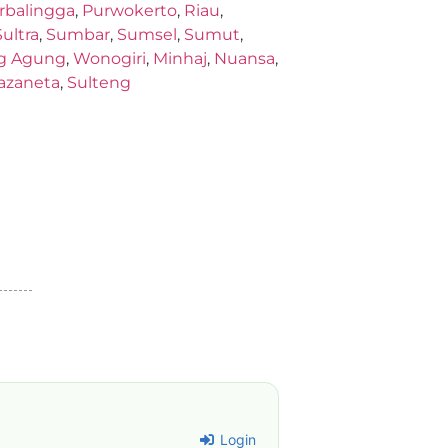
rbalingga
,
Purwokerto
,
Riau
,
Sultra
,
Sumbar
,
Sumsel
,
Sumut
,
g Agung
,
Wonogiri
,
Minhaj
,
Nuansa
,
azaneta
,
Sulteng
Login