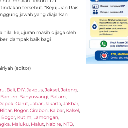
nta imbalan. Tokoh LDII
tindakan tersebut. “Kejujuran Rais
nggung jawab yang diajarkan
nilai kejujuran masih dijaga oleh
beri dampak baik bagi
iriyah (editor)
ru
,
Bali
,
DIY
,
Jakpus
,
Jaksel
,
Jateng
,
,
Banten
,
Banyuwangi
,
Batam
,
Depok
,
Garut
,
Jabar
,
Jakarta
,
Jakbar
,
Blitar
,
Bogor
,
Cirebon
,
Kalbar
,
Kalsel
,
,
Bogor
,
Kutim
,
Lamongan
,
ngka
,
Maluku
,
Malut
,
Nabire
,
NTB
,