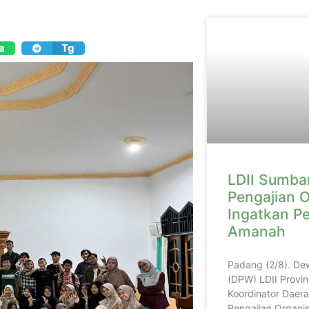
a
Tg
LDII Sumbar
Pengajian O
Ingatkan P
Amanah
Padang (2/8). De
(DPW) LDII Provin
Koordinator Daera
Pengajian Organis