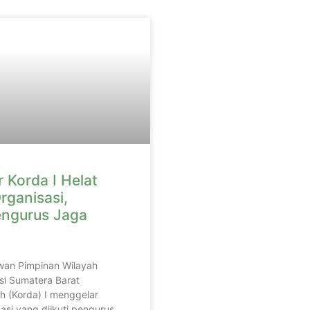
 Korda I Helat
rganisasi,
engurus Jaga
wan Pimpinan Wilayah
si Sumatera Barat
h (Korda) I menggelar
asi yang diikuti pengurus