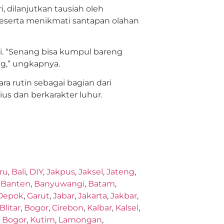
, dilanjutkan tausiah oleh
 peserta menikmati santapan olahan
ni. “Senang bisa kumpul bareng
ng,” ungkapnya.
ra rutin sebagai bagian dari
us dan berkarakter luhur.
ru
,
Bali
,
DIY
,
Jakpus
,
Jaksel
,
Jateng
,
,
Banten
,
Banyuwangi
,
Batam
,
Depok
,
Garut
,
Jabar
,
Jakarta
,
Jakbar
,
Blitar
,
Bogor
,
Cirebon
,
Kalbar
,
Kalsel
,
,
Bogor
,
Kutim
,
Lamongan
,