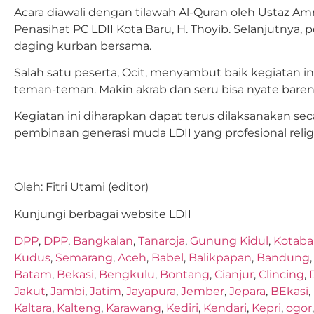
Acara diawali dengan tilawah Al-Quran oleh Ustaz Amri
Penasihat PC LDII Kota Baru, H. Thoyib. Selanjutnya,
daging kurban bersama.
Salah satu peserta, Ocit, menyambut baik kegiatan i
teman-teman. Makin akrab dan seru bisa nyate bare
Kegiatan ini diharapkan dapat terus dilaksanakan seca
pembinaan generasi muda LDII yang profesional religi
Oleh: Fitri Utami (editor)
Kunjungi berbagai website LDII
DPP
,
DPP
,
Bangkalan
,
Tanaroja
,
Gunung Kidul
,
Kotaba
Kudus
,
Semarang
,
Aceh
,
Babel
,
Balikpapan
,
Bandung
Batam
,
Bekasi
,
Bengkulu
,
Bontang
,
Cianjur
,
Clincing
,
Jakut
,
Jambi
,
Jatim
,
Jayapura
,
Jember
,
Jepara
,
BEkasi
,
Kaltara
,
Kalteng
,
Karawang
,
Kediri
,
Kendari
,
Kepri
,
ogor