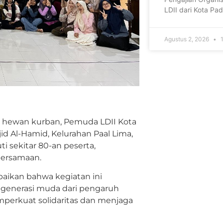
LDII dari Kota P
Agustus 2, 2026
1
 hewan kurban, Pemuda LDII Kota
d Al-Hamid, Kelurahan Paal Lima,
i sekitar 80-an peserta,
bersamaan.
aikan bahwa kegiatan ini
enerasi muda dari pengaruh
mperkuat solidaritas dan menjaga