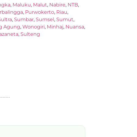
ngka
,
Maluku
,
Malut
,
Nabire
,
NTB
,
rbalingga
,
Purwokerto
,
Riau
,
Sultra
,
Sumbar
,
Sumsel
,
Sumut
,
g Agung
,
Wonogiri
,
Minhaj
,
Nuansa
,
azaneta
,
Sulteng