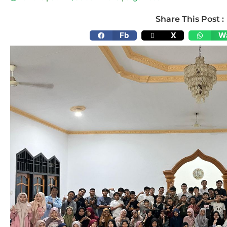
Share This Post :
Fb
X
W