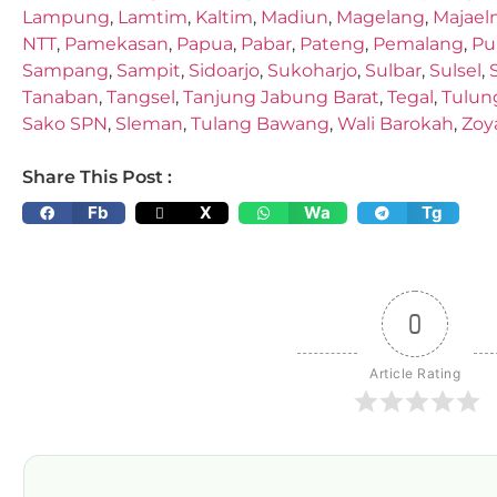
Lampung
,
Lamtim
,
Kaltim
,
Madiun
,
Magelang
,
Majael
NTT
,
Pamekasan
,
Papua
,
Pabar
,
Pateng
,
Pemalang
,
Pu
Sampang
,
Sampit
,
Sidoarjo
,
Sukoharjo
,
Sulbar
,
Sulsel
,
Tanaban
,
Tangsel
,
Tanjung Jabung Barat
,
Tegal
,
Tulun
Sako SPN
,
Sleman
,
Tulang Bawang
,
Wali Barokah
,
Zoy
Share This Post :
Fb
X
Wa
Tg
0
Article Rating