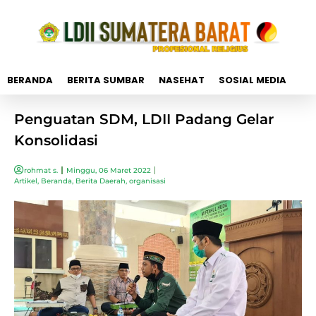
BERANDA
BERITA SUMBAR
NASEHAT
SOSIAL MEDIA
Penguatan SDM, LDII Padang Gelar
Konsolidasi
rohmat s.
Minggu, 06 Maret 2022
Artikel
,
Beranda
,
Berita Daerah
,
organisasi