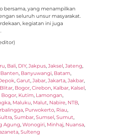
to bersama, yang menampilkan
ngan seluruh unsur masyarakat.
ekaan, kegiatan ini juga
.
editor)
ru
,
Bali
,
DIY
,
Jakpus
,
Jaksel
,
Jateng
,
,
Banten
,
Banyuwangi
,
Batam
,
Depok
,
Garut
,
Jabar
,
Jakarta
,
Jakbar
,
Blitar
,
Bogor
,
Cirebon
,
Kalbar
,
Kalsel
,
,
Bogor
,
Kutim
,
Lamongan
,
ngka
,
Maluku
,
Malut
,
Nabire
,
NTB
,
rbalingga
,
Purwokerto
,
Riau
,
Sultra
,
Sumbar
,
Sumsel
,
Sumut
,
g Agung
,
Wonogiri
,
Minhaj
,
Nuansa
,
azaneta
,
Sulteng