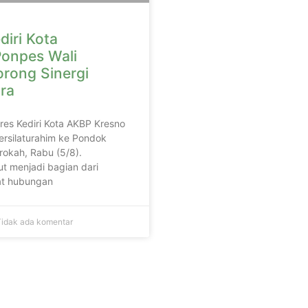
diri Kota
onpes Wali
orong Sinergi
ra
lres Kediri Kota AKBP Kresno
ersilaturahim ke Pondok
rokah, Rabu (5/8).
t menjadi bagian dari
t hubungan
idak ada komentar