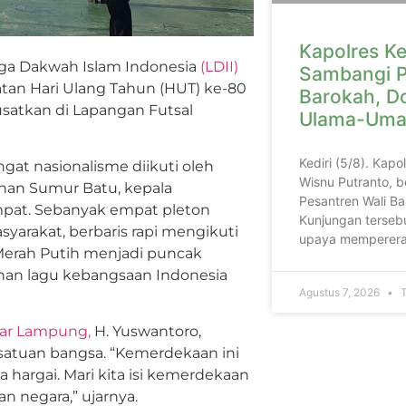
Kapolres Ke
ga Dakwah Islam Indonesia
(LDII)
Sambangi P
tan Hari Ulang Tahun (HUT) ke-80
Barokah, D
satkan di Lapangan Futsal
Ulama-Uma
Kediri (5/8). Kapo
at nasionalisme diikuti oleh
Wisnu Putranto, b
han Sumur Batu, kepala
Pesantren Wali Ba
mpat. Sebanyak empat pleton
Kunjungan tersebu
syarakat, berbaris rapi mengikuti
upaya memperera
Merah Putih menjadi puncak
nan lagu kebangsaan Indonesia
Agustus 7, 2026
T
dar Lampung,
H. Yuswantoro,
atuan bangsa. “Kemerdekaan ini
a hargai. Mari kita isi kemerdekaan
n negara,” ujarnya.