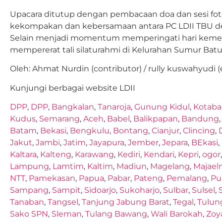
Upacara ditutup dengan pembacaan doa dan sesi fo
kekompakan dan kebersamaan antara PC LDII TBU de
Selain menjadi momentum memperingati hari kemerd
mempererat tali silaturahmi di Kelurahan Sumur Batu
Oleh: Ahmat Nurdin (contributor) / rully kuswahyudi (
Kunjungi berbagai website LDII
DPP
,
DPP
,
Bangkalan
,
Tanaroja
,
Gunung Kidul
,
Kotaba
Kudus
,
Semarang
,
Aceh
,
Babel
,
Balikpapan
,
Bandung
Batam
,
Bekasi
,
Bengkulu
,
Bontang
,
Cianjur
,
Clincing
,
Jakut
,
Jambi
,
Jatim
,
Jayapura
,
Jember
,
Jepara
,
BEkasi
,
Kaltara
,
Kalteng
,
Karawang
,
Kediri
,
Kendari
,
Kepri
,
ogor
Lampung
,
Lamtim
,
Kaltim
,
Madiun
,
Magelang
,
Majael
NTT
,
Pamekasan
,
Papua
,
Pabar
,
Pateng
,
Pemalang
,
Pu
Sampang
,
Sampit
,
Sidoarjo
,
Sukoharjo
,
Sulbar
,
Sulsel
,
Tanaban
,
Tangsel
,
Tanjung Jabung Barat
,
Tegal
,
Tulun
Sako SPN
,
Sleman
,
Tulang Bawang
,
Wali Barokah
,
Zoy