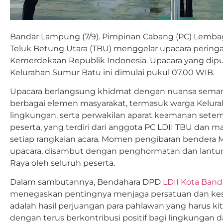
Bandar Lampung (7/9). Pimpinan Cabang (PC) Lemba
Teluk Betung Utara (TBU) menggelar upacara peringa
Kemerdekaan Republik Indonesia. Upacara yang dipu
Kelurahan Sumur Batu ini dimulai pukul 07.00 WIB.
Upacara berlangsung khidmat dengan nuansa semang
berbagai elemen masyarakat, termasuk warga Kelura
lingkungan, serta perwakilan aparat keamanan sete
peserta, yang terdiri dari anggota PC LDII TBU dan ma
setiap rangkaian acara. Momen pengibaran bendera 
upacara, disambut dengan penghormatan dan lantu
Raya oleh seluruh peserta.
Dalam sambutannya, Bendahara DPD
LDII Kota Ban
menegaskan pentingnya menjaga persatuan dan kes
adalah hasil perjuangan para pahlawan yang harus kit
dengan terus berkontribusi positif bagi lingkungan da