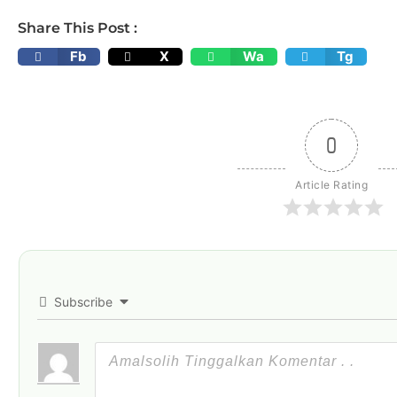
Share This Post :
Fb
X
Wa
Tg
0
Article Rating
Subscribe