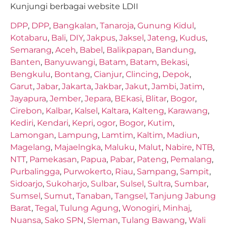
Kunjungi berbagai website LDII
DPP
,
DPP
,
Bangkalan
,
Tanaroja
,
Gunung Kidul
,
Kotabaru
,
Bali
,
DIY
,
Jakpus
,
Jaksel
,
Jateng
,
Kudus
,
Semarang
,
Aceh
,
Babel
,
Balikpapan
,
Bandung
,
Banten
,
Banyuwangi
,
Batam
,
Batam
,
Bekasi
,
Bengkulu
,
Bontang
,
Cianjur
,
Clincing
,
Depok
,
Garut
,
Jabar
,
Jakarta
,
Jakbar
,
Jakut
,
Jambi
,
Jatim
,
Jayapura
,
Jember
,
Jepara
,
BEkasi
,
Blitar
,
Bogor
,
Cirebon
,
Kalbar
,
Kalsel
,
Kaltara
,
Kalteng
,
Karawang
,
Kediri
,
Kendari
,
Kepri
,
ogor
,
Bogor
,
Kutim
,
Lamongan
,
Lampung
,
Lamtim
,
Kaltim
,
Madiun
,
Magelang
,
Majaelngka
,
Maluku
,
Malut
,
Nabire
,
NTB
,
NTT
,
Pamekasan
,
Papua
,
Pabar
,
Pateng
,
Pemalang
,
Purbalingga
,
Purwokerto
,
Riau
,
Sampang
,
Sampit
,
Sidoarjo
,
Sukoharjo
,
Sulbar
,
Sulsel
,
Sultra
,
Sumbar
,
Sumsel
,
Sumut
,
Tanaban
,
Tangsel
,
Tanjung Jabung
Barat
,
Tegal
,
Tulung Agung
,
Wonogiri
,
Minhaj
,
Nuansa
,
Sako SPN
,
Sleman
,
Tulang Bawang
,
Wali