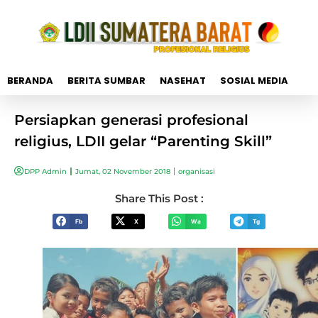
BERANDA
BERITA SUMBAR
NASEHAT
SOSIAL MEDIA
Persiapkan generasi profesional
religius, LDII gelar “Parenting Skill”
DPP Admin
Jumat, 02 November 2018
organisasi
Share This Post :
Fb
X
Wa
Tg