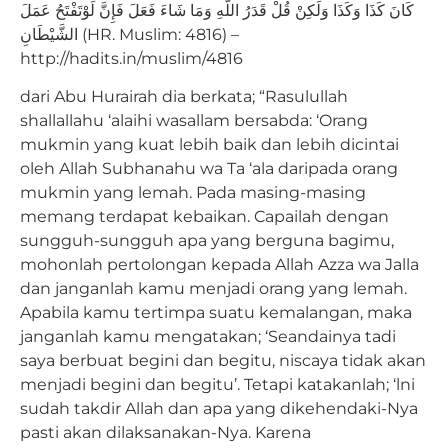
كَانَ كَذَا وَكَذَا وَلَكِنْ قُلْ قَدَرُ اللَّهِ وَمَا شَاءَ فَعَلَ فَإِنَّ لَوْتَفْتَحُ عَمَلَ
الشَّيْطَانِ (HR. Muslim: 4816) –
http://hadits.in/muslim/4816
dari Abu Hurairah dia berkata; “Rasulullah
shallallahu ‘alaihi wasallam bersabda: ‘Orang
mukmin yang kuat lebih baik dan lebih dicintai
oleh Allah Subhanahu wa Ta ‘ala daripada orang
mukmin yang lemah. Pada masing-masing
memang terdapat kebaikan. Capailah dengan
sungguh-sungguh apa yang berguna bagimu,
mohonlah pertolongan kepada Allah Azza wa Jalla
dan janganlah kamu menjadi orang yang lemah.
Apabila kamu tertimpa suatu kemalangan, maka
janganlah kamu mengatakan; ‘Seandainya tadi
saya berbuat begini dan begitu, niscaya tidak akan
menjadi begini dan begitu’. Tetapi katakanlah; ‘lni
sudah takdir Allah dan apa yang dikehendaki-Nya
pasti akan dilaksanakan-Nya. Karena