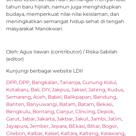
tahun baru hijriah, namun juga menghidupkan
budaya, memperkuat nilai-nilai keislaman, dan
meningkatkan semangat hidup sehat di tengah
masyarakat Manokwari.
Oleh: Agus Irawan (contributor) / Riska Sabilah
(editor)
Kunjungi berbagai website LDII
DPP
,
DPP
,
Bangkalan
,
Tanaroja
,
Gunung Kidul
,
Kotabaru
,
Bali
,
DIY
,
Jakpus
,
Jaksel
,
Jateng
,
Kudus
,
Semarang
,
Aceh
,
Babel
,
Balikpapan
,
Bandung
,
Banten
,
Banyuwangi
,
Batam
,
Batam
,
Bekasi
,
Bengkulu
,
Bontang
,
Cianjur
,
Clincing
,
Depok
,
Garut
,
Jabar
,
Jakarta
,
Jakbar
,
Jakut
,
Jambi
,
Jatim
,
Jayapura
,
Jember
,
Jepara
,
BEkasi
,
Blitar
,
Bogor
,
Cirebon
,
Kalbar
,
Kalsel
,
Kaltara
,
Kalteng
,
Karawang
,