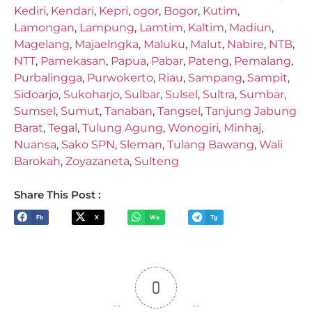
Kediri
,
Kendari
,
Kepri
,
ogor
,
Bogor
,
Kutim
,
Lamongan
,
Lampung
,
Lamtim
,
Kaltim
,
Madiun
,
Magelang
,
Majaelngka
,
Maluku
,
Malut
,
Nabire
,
NTB
,
NTT
,
Pamekasan
,
Papua
,
Pabar
,
Pateng
,
Pemalang
,
Purbalingga
,
Purwokerto
,
Riau
,
Sampang
,
Sampit
,
Sidoarjo
,
Sukoharjo
,
Sulbar
,
Sulsel
,
Sultra
,
Sumbar
,
Sumsel
,
Sumut
,
Tanaban
,
Tangsel
,
Tanjung Jabung
Barat
,
Tegal
,
Tulung Agung
,
Wonogiri
,
Minhaj
,
Nuansa
,
Sako SPN
,
Sleman
,
Tulang Bawang
,
Wali
Barokah
,
Zoyazaneta
,
Sulteng
Share This Post :
Fb
X
Wa
Tg
0