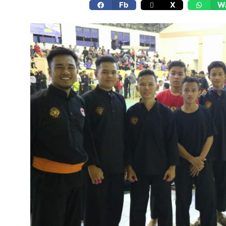
Fb
X
W