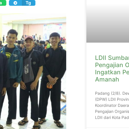
a
Tg
LDII Sumbar
Pengajian O
Ingatkan P
Amanah
Padang (2/8). De
(DPW) LDII Provin
Koordinator Daera
Pengajian Organis
LDII dari Kota P