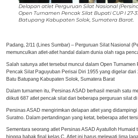
Delapan atlet Perguruan Silat Nasional (Persin
Open Turnamen Pencak Silat Bupati CUP I 27-3
Batupang Kabupaten Solok, Sumatera Barat.
Padang, 2/11 (Lines Sumbar) – Perguruan Silat Nasional (
memunculkan atlet-atlet handal dalam dunia olah raga penca
Salah satunya atlet tersebut muncul dalam Open Turnamen 
Pencak Silat Paguyuban Perisai Diri 1955 yang digelar dar
Batu Batupang Kabupaten Solok, Sumatera Barat
Dalam turnamen itu, Persinas ASAD berhasil meraih satu m
diikuti 687 atlet pencak silat dari beberapa perguruan silat d
Persinas ASAD mengirimkan delapan atlet yang didampingi 
Suratno. Dalam pertandingan yang ketat, beberapa atlet tersi
Sementara seorang atlet Persinas ASAD Ayatulloh Humaid 
hingga babak final kelas C. Atlet ini harus melewati lima la