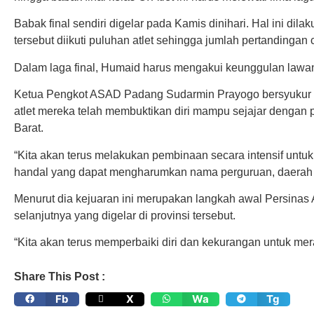
Babak final sendiri digelar pada Kamis dinihari. Hal ini dil
tersebut diikuti puluhan atlet sehingga jumlah pertandinga
Dalam laga final, Humaid harus mengakui keunggulan lawa
Ketua Pengkot ASAD Padang Sudarmin Prayogo bersyukur 
atlet mereka telah membuktikan diri mampu sejajar dengan p
Barat.
“Kita akan terus melakukan pembinaan secara intensif untuk m
handal yang dapat mengharumkan nama perguruan, daerah d
Menurut dia kejuaran ini merupakan langkah awal Persina
selanjutnya yang digelar di provinsi tersebut.
“Kita akan terus memperbaiki diri dan kekurangan untuk merai
Share This Post :
Fb
X
Wa
Tg