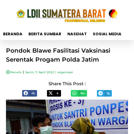
BERANDA
BERITA SUMBAR
NASEHAT
SOSIAL MEDIA
Pondok Blawe Fasilitasi Vaksinasi
Serentak Progam Polda Jatim
Penulis
Senin, 11 April 2022
organisasi
Share This Post :
Fb
X
Wa
Tg