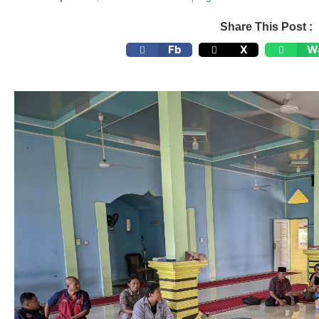
Share This Post :
Fb
X
W