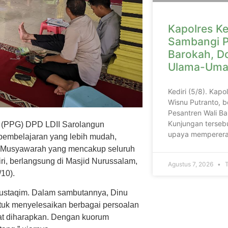
Kapolres Ke
Sambangi P
Barokah, D
Ulama-Uma
Kediri (5/8). Kapo
Wisnu Putranto, b
Pesantren Wali Ba
Kunjungan tersebu
(PPG) DPD LDII Sarolangun
upaya memperera
embelajaran yang lebih mudah,
s). Musyawarah yang mencakup seluruh
ri, berlangsung di Masjid Nurussalam,
Agustus 7, 2026
T
10).
Mustaqim. Dalam sambutannya, Dinu
uk menyelesaikan berbagai persoalan
gat diharapkan. Dengan kuorum