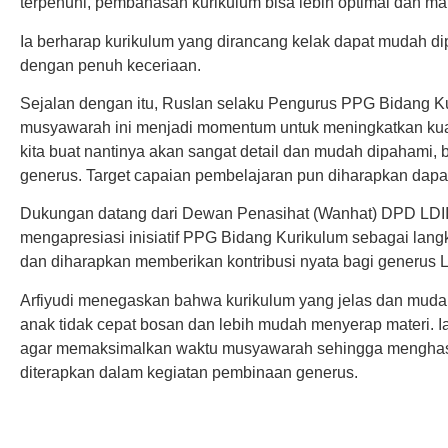
terpenuhi, pembahasan kurikulum bisa lebih optimal dan mat
Ia berharap kurikulum yang dirancang kelak dapat mudah di
dengan penuh keceriaan.
Sejalan dengan itu, Ruslan selaku Pengurus PPG Bidang K
musyawarah ini menjadi momentum untuk meningkatkan kual
kita buat nantinya akan sangat detail dan mudah dipahami
generus. Target capaian pembelajaran pun diharapkan dapat 
Dukungan datang dari Dewan Penasihat (Wanhat) DPD LDII S
mengapresiasi inisiatif PPG Bidang Kurikulum sebagai langka
dan diharapkan memberikan kontribusi nyata bagi generus LD
Arfiyudi menegaskan bahwa kurikulum yang jelas dan muda
anak tidak cepat bosan dan lebih mudah menyerap materi. 
agar memaksimalkan waktu musyawarah sehingga menghasi
diterapkan dalam kegiatan pembinaan generus.