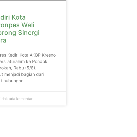
diri Kota
onpes Wali
orong Sinergi
ra
lres Kediri Kota AKBP Kresno
ersilaturahim ke Pondok
rokah, Rabu (5/8).
t menjadi bagian dari
t hubungan
idak ada komentar