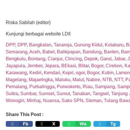
Riska Sabilah (editor)
Kunjungi berbagai website LDII
DPP
,
DPP
,
Bangkalan
,
Tanaroja
,
Gunung Kidul
,
Kotabaru
,
Ba
Semarang
,
Aceh
,
Babel
,
Balikpapan
,
Bandung
,
Banten
,
Ban
Bengkulu
,
Bontang
,
Cianjur
,
Clincing
,
Depok
,
Garut
,
Jabar
,
J
Jayapura
,
Jember
,
Jepara
,
BEkasi
,
Blitar
,
Bogor
,
Cirebon
,
Ka
Karawang
,
Kediri
,
Kendari
,
Kepri
,
ogor
,
Bogor
,
Kutim
,
Lamon
Magelang
,
Majaelngka
,
Maluku
,
Malut
,
Nabire
,
NTB
,
NTT
,
P
Pemalang
,
Purbalingga
,
Purwokerto
,
Riau
,
Sampang
,
Sampi
Sultra
,
Sumbar
,
Sumsel
,
Sumut
,
Tanaban
,
Tangsel
,
Tanjung 
Wonogiri
,
Minhaj
,
Nuansa
,
Sako SPN
,
Sleman
,
Tulang Baw
Share This Post :
Fb
X
Wa
Tg