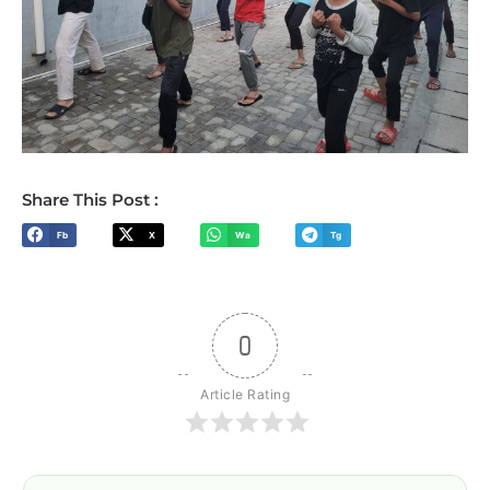
Share This Post :
Fb
X
Wa
Tg
0
Article Rating