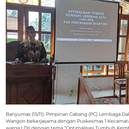
Banyumas (15/11). Pimpinan Cabang (PC) Lembaga Dak
Wangon bekerjasama dengan Puskesmas 1 Kecama
warga LDII dengan tema “Optimalisasi Tumbuh Kemb