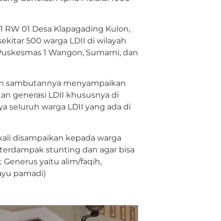
01 RW 01 Desa Klapagading Kulon,
itar 500 warga LDII di wilayah
Puskesmas 1 Wangon, Sumarni, dan
lam sambutannya menyampaikan
an generasi LDII khususnya di
 seluruh warga LDII yang ada di
kali disampaikan kepada warga
k terdampak stunting dan agar bisa
Generus yaitu alim/faqih,
bayu pamadi)