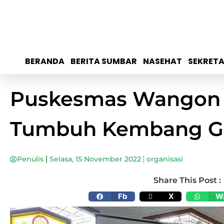
BERANDA
BERITA SUMBAR
NASEHAT
SEKRETA
Puskesmas Wangon B
Tumbuh Kembang Gen
Penulis
Selasa, 15 November 2022
organisasi
Share This Post :
Fb
X
W