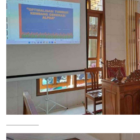
——————–