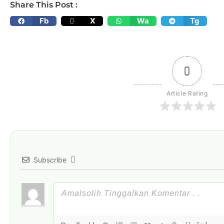
Share This Post :
Fb
X
Wa
Tg
0
Article Rating
Subscribe