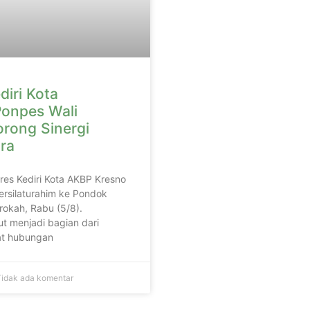
diri Kota
onpes Wali
orong Sinergi
ra
lres Kediri Kota AKBP Kresno
ersilaturahim ke Pondok
rokah, Rabu (5/8).
t menjadi bagian dari
t hubungan
idak ada komentar