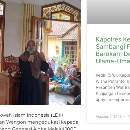
Kapolres Ke
Sambangi P
Barokah, D
Ulama-Uma
Kediri (5/8). Kapo
Wisnu Putranto, b
Pesantren Wali Ba
Kunjungan tersebu
upaya memperera
wah Islam Indonesia (LDII)
Agustus 7, 2026
T
tan Wangon mengedukasi kepada
ang Generasi Alpha Melalui 1000