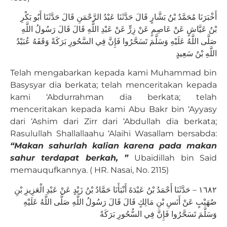
أَخْبَرَنَا مُحَمَّدُ بْنُ بَشَّارٍ قَالَ حَدَّثَنَا عَبْدُ الرَّحْمَنِ قَالَ حَدَّثَنَا أَبُو بَكْرِ
بْنُ عَيَّاشٍ عَنْ عَاصِمٍ عَنْ زِرٍّ عَنْ عَبْدِ اللَّهِ قَالَ قَالَ رَسُولُ اللَّهِ
صَلَّى اللَّهُ عَلَيْهِ وَسَلَّمَ تَسَحَّرُوا فَإِنَّ فِي السَّحُورِ بَرَكَةً وَقَفَهُ عُبَيْدُ
اللَّهِ بْنُ سَعِيدٍ
Telah mengabarkan kepada kami Muhammad bin
Basysyar dia berkata; telah menceritakan kepada
kami ‘Abdurrahman dia berkata; telah
menceritakan kepada kami Abu Bakr bin ‘Ayyasy
dari ‘Ashim dari Zirr dari ‘Abdullah dia berkata;
Rasulullah Shallallaahu ‘Alaihi Wasallam bersabda:
“Makan sahurlah kalian karena pada makan
sahur terdapat berkah, ”
Ubaidillah bin Said
memauqufkannya. ( HR. Nasai, No. 2115)
١٦٨٢ – حَدَّثَنَا أَحْمَدُ بْنُ عَبْدَةَ أَنْبَأَنَا حَمَّادُ بْنُ زَيْدٍ عَنْ عَبْدِ الْعَزِيزِ بْنِ
صُهَيْبٍ عَنْ أَنَسِ بْنِ مَالِكٍ قَالَ قَالَ رَسُولُ اللَّهِ صَلَّى اللَّهُ عَلَيْهِ
وَسَلَّمَ تَسَحَّرُوا فَإِنَّ فِي السُّحُورِ بَرَكَةً