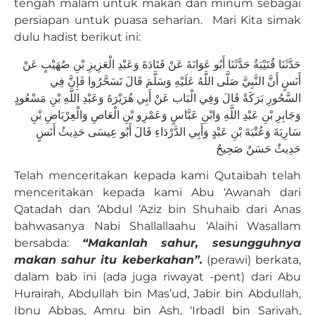
tengah malam untuk makan dan minum sebagai
persiapan untuk puasa seharian. Mari Kita simak
dulu hadist berikut ini:
حَدَّثَنَا قُتَيْبَةُ حَدَّثَنَا أَبُو عَوَانَةَ عَنْ قَتَادَةَ وَعَبْدِ الْعَزِيزِ بْنِ صُهَيْبٍ عَنْ
أَنَسٍ أَنَّ النَّبِيَّ صَلَّى اللَّهُ عَلَيْهِ وَسَلَّمَ قَالَ تَسَحَّرُوا فَإِنَّ فِي
السَّحُورِ بَرَكَةً قَالَ وَفِي الْبَاب عَنْ أَبِي هُرَيْرَةَ وَعَبْدِ اللَّهِ بْنِ مَسْعُودٍ
وَجَابِرِ بْنِ عَبْدِ اللَّهِ وَابْنِ عَبَّاسٍ وَعَمْرِو بْنِ الْعَاصِ وَالْعِرْبَاضِ بْنِ
سَارِيَةَ وَعُتْبَةَ بْنِ عَبْدٍ وَأَبِي الدَّرْدَاءِ قَالَ أَبُو عِيسَى حَدِيثُ أَنَسٍ
حَدِيثٌ حَسَنٌ صَحِيحٌ
Telah menceritakan kepada kami Qutaibah telah
menceritakan kepada kami Abu ‘Awanah dari
Qatadah dan ‘Abdul ‘Aziz bin Shuhaib dari Anas
bahwasanya Nabi Shallallaahu ‘Alaihi Wasallam
bersabda:
“Makanlah sahur, sesungguhnya
makan sahur itu keberkahan”.
(perawi) berkata,
dalam bab ini (ada juga riwayat -pent) dari Abu
Hurairah, Abdullah bin Mas’ud, Jabir bin Abdullah,
Ibnu Abbas, Amru bin Ash, ‘Irbadl bin Sariyah,