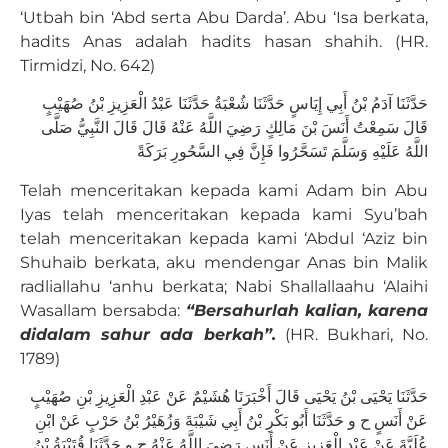
‘Utbah bin ‘Abd serta Abu Darda’. Abu ‘Isa berkata,
hadits Anas adalah hadits hasan shahih. (HR.
Tirmidzi, No. 642)
حَدَّثَنَا آدَمُ بْنُ أَبِي إِيَاسٍ حَدَّثَنَا شُعْبَةُ حَدَّثَنَا عَبْدُ الْعَزِيزِ بْنُ صُهَيْبٍ
قَالَ سَمِعْتُ أَنَسَ بْنَ مَالِكٍ رَضِيَ اللَّهُ عَنْهُ قَالَ قَالَ النَّبِيُّ صَلَّى
اللَّهُ عَلَيْهِ وَسَلَّمَ تَسَحَّرُوا فَإِنَّ فِي السَّحُورِ بَرَكَةً
Telah menceritakan kepada kami Adam bin Abu
Iyas telah menceritakan kepada kami Syu’bah
telah menceritakan kepada kami ‘Abdul ‘Aziz bin
Shuhaib berkata, aku mendengar Anas bin Malik
radliallahu ‘anhu berkata; Nabi Shallallaahu ‘Alaihi
Wasallam bersabda:
“
B
ersahurlah kalian, karena
didalam sahur ada berkah”.
(HR. Bukhari, No.
1789)
حَدَّثَنَا يَحْيَى بْنُ يَحْيَى قَالَ أَخْبَرَنَا هُشَيْمٌ عَنْ عَبْدِ الْعَزِيزِ بْنِ صُهَيْبٍ
عَنْ أَنَسٍ ح و حَدَّثَنَا أَبُو بَكْرِ بْنُ أَبِي شَيْبَةَ وَزُهَيْرُ بْنُ حَرْبٍ عَنْ ابْنِ
عُلَيَّةَ عَنْ عَبْدِ الْعَزِيزِ عَنْ أَنَسٍ رَضِيَ اللَّهُ عَنْهُ ح و حَدَّثَنَا قُتَيْبَةُ بْنُ