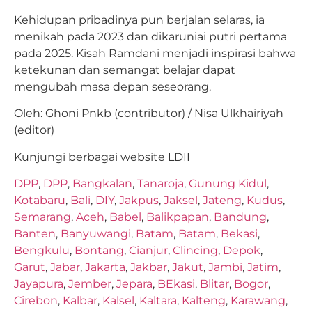
Kehidupan pribadinya pun berjalan selaras, ia
menikah pada 2023 dan dikaruniai putri pertama
pada 2025. Kisah Ramdani menjadi inspirasi bahwa
ketekunan dan semangat belajar dapat
mengubah masa depan seseorang.
Oleh: Ghoni Pnkb (contributor) / Nisa Ulkhairiyah
(editor)
Kunjungi berbagai website LDII
DPP
,
DPP
,
Bangkalan
,
Tanaroja
,
Gunung Kidul
,
Kotabaru
,
Bali
,
DIY
,
Jakpus
,
Jaksel
,
Jateng
,
Kudus
,
Semarang
,
Aceh
,
Babel
,
Balikpapan
,
Bandung
,
Banten
,
Banyuwangi
,
Batam
,
Batam
,
Bekasi
,
Bengkulu
,
Bontang
,
Cianjur
,
Clincing
,
Depok
,
Garut
,
Jabar
,
Jakarta
,
Jakbar
,
Jakut
,
Jambi
,
Jatim
,
Jayapura
,
Jember
,
Jepara
,
BEkasi
,
Blitar
,
Bogor
,
Cirebon
,
Kalbar
,
Kalsel
,
Kaltara
,
Kalteng
,
Karawang
,