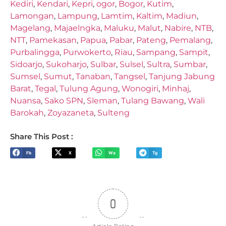
Kediri
,
Kendari
,
Kepri
,
ogor
,
Bogor
,
Kutim
,
Lamongan
,
Lampung
,
Lamtim
,
Kaltim
,
Madiun
,
Magelang
,
Majaelngka
,
Maluku
,
Malut
,
Nabire
,
NTB
,
NTT
,
Pamekasan
,
Papua
,
Pabar
,
Pateng
,
Pemalang
,
Purbalingga
,
Purwokerto
,
Riau
,
Sampang
,
Sampit
,
Sidoarjo
,
Sukoharjo
,
Sulbar
,
Sulsel
,
Sultra
,
Sumbar
,
Sumsel
,
Sumut
,
Tanaban
,
Tangsel
,
Tanjung Jabung
Barat
,
Tegal
,
Tulung Agung
,
Wonogiri
,
Minhaj
,
Nuansa
,
Sako SPN
,
Sleman
,
Tulang Bawang
,
Wali
Barokah
,
Zoyazaneta
,
Sulteng
Share This Post :
Fb
X
Wa
Tg
0