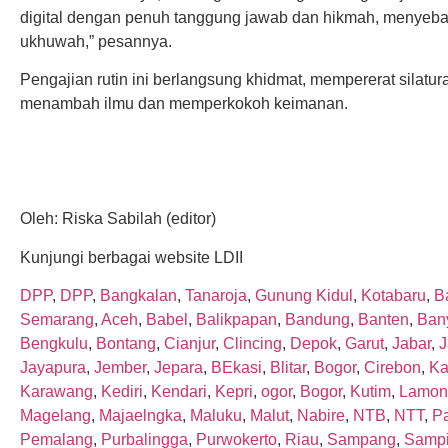
digital dengan penuh tanggung jawab dan hikmah, menyeba
ukhuwah,” pesannya.
Pengajian rutin ini berlangsung khidmat, mempererat silatu
menambah ilmu dan memperkokoh keimanan.
Oleh: Riska Sabilah (editor)
Kunjungi berbagai website LDII
DPP
,
DPP
,
Bangkalan
,
Tanaroja
,
Gunung Kidul
,
Kotabaru
,
Ba
Semarang
,
Aceh
,
Babel
,
Balikpapan
,
Bandung
,
Banten
,
Ban
Bengkulu
,
Bontang
,
Cianjur
,
Clincing
,
Depok
,
Garut
,
Jabar
,
J
Jayapura
,
Jember
,
Jepara
,
BEkasi
,
Blitar
,
Bogor
,
Cirebon
,
Ka
Karawang
,
Kediri
,
Kendari
,
Kepri
,
ogor
,
Bogor
,
Kutim
,
Lamon
Magelang
,
Majaelngka
,
Maluku
,
Malut
,
Nabire
,
NTB
,
NTT
,
P
Pemalang
,
Purbalingga
,
Purwokerto
,
Riau
,
Sampang
,
Sampi