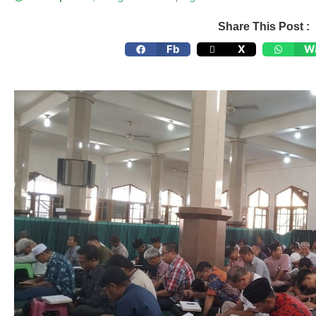
Share This Post :
Fb
X
W