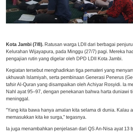
Kota Jambi (7/8).
Ratusan warga LDII dari berbagai penjur
Kelurahan Wijayapura, pada Minggu (27/7) pagi. Mereka had
pengajian rutin yang digelar oleh DPD LDII Kota Jambi.
Kegiatan tersebut menghadirkan tiga pemateri yang menya
ukhuwah Islamiyah, serta pembinaan Generasi Penerus (Gen
tafsir Al-Quran yang disampaikan oleh Achiyar Rosyidi. Ia
Nahl ayat 95–97, dengan penekanan bahwa harta duniawi t
meninggal.
“Yang kita bawa hanya amalan kita selama di dunia. Kalau a
memasukkan kita ke surga,” tegasnya.
Ia juga menambahkan penjelasan dari QS An-Nisa ayat 13 