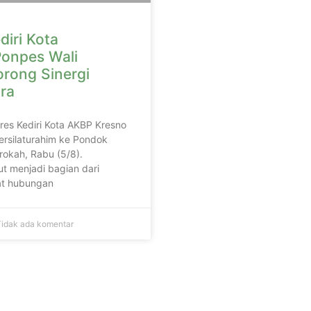
diri Kota
onpes Wali
orong Sinergi
ra
lres Kediri Kota AKBP Kresno
ersilaturahim ke Pondok
rokah, Rabu (5/8).
t menjadi bagian dari
t hubungan
idak ada komentar