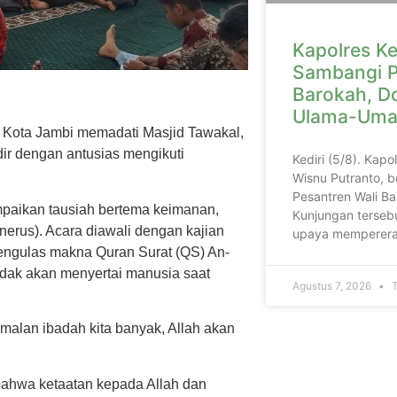
Kapolres Ke
Sambangi P
Barokah, D
Ulama-Uma
u Kota Jambi memadati Masjid Tawakal,
ir dengan antusias mengikuti
Kediri (5/8). Kapo
Wisnu Putranto, b
Pesantren Wali Ba
mpaikan tausiah bertema keimanan,
Kunjungan tersebu
erus). Acara diawali dengan kajian
upaya memperera
 mengulas makna Quran Surat (QS) An-
idak akan menyertai manusia saat
Agustus 7, 2026
T
malan ibadah kita banyak, Allah akan
bahwa ketaatan kepada Allah dan