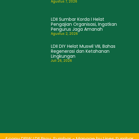
Agustus 7, 2026
LDII Sumbar Korda I Helat
Pengajian Organisasi, Ingatkan
Pengurus Jaga Amanah
Agustus 2, 2026
LDII DIY Helat Muswil VIII, Bahas
Regenerasi dan Ketahanan
Lingkungan
Juli 26, 2026
&copy DPW LDII Prov. Sumbar - Manage by
Lines Sumbar
.