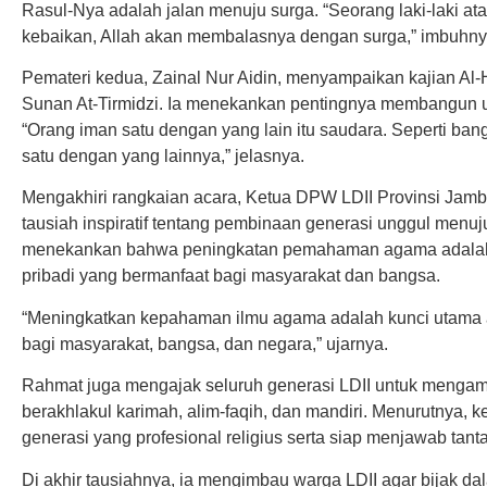
Rasul-Nya adalah jalan menuju surga. “Seorang laki-laki 
kebaikan, Allah akan membalasnya dengan surga,” imbuhny
Pemateri kedua, Zainal Nur Aidin, menyampaikan kajian Al-
Sunan At-Tirmidzi. Ia menekankan pentingnya membangun 
“Orang iman satu dengan yang lain itu saudara. Seperti ba
satu dengan yang lainnya,” jelasnya.
Mengakhiri rangkaian acara, Ketua DPW LDII Provinsi Jam
tausiah inspiratif tentang pembinaan generasi unggul menu
menekankan bahwa peningkatan pemahaman agama adalah
pribadi yang bermanfaat bagi masyarakat dan bangsa.
“Meningkatkan kepahaman ilmu agama adalah kunci utama 
bagi masyarakat, bangsa, dan negara,” ujarnya.
Rahmat juga mengajak seluruh generasi LDII untuk mengama
berakhlakul karimah, alim-faqih, dan mandiri. Menurutnya, k
generasi yang profesional religius serta siap menjawab tan
Di akhir tausiahnya, ia mengimbau warga LDII agar bijak da