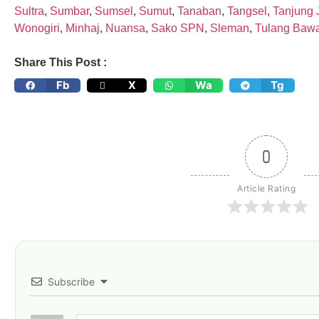
Sultra
,
Sumbar
,
Sumsel
,
Sumut
,
Tanaban
,
Tangsel
,
Tanjung 
Wonogiri
,
Minhaj
,
Nuansa
,
Sako SPN
,
Sleman
,
Tulang Baw
Share This Post :
Fb
X
Wa
Tg
0
Article Rating
Subscribe