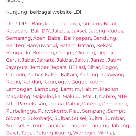
(editor)
Kunjungi berbagai website LDII
DPP
,
DPP
,
Bangkalan
,
Tanaroja
,
Gunung Kidul
,
Kotabaru
,
Bali
,
DIY
,
Jakpus
,
Jaksel
,
Jateng
,
Kudus
,
Semarang
,
Aceh
,
Babel
,
Balikpapan
,
Bandung
,
Banten
,
Banyuwangi
,
Batam
,
Batam
,
Bekasi
,
Bengkulu
,
Bontang
,
Cianjur
,
Clincing
,
Depok
,
Garut
,
Jabar
,
Jakarta
,
Jakbar
,
Jakut
,
Jambi
,
Jatim
,
Jayapura
,
Jember
,
Jepara
,
BEkasi
,
Blitar
,
Bogor
,
Cirebon
,
Kalbar
,
Kalsel
,
Kaltara
,
Kalteng
,
Karawang
,
Kediri
,
Kendari
,
Kepri
,
ogor
,
Bogor
,
Kutim
,
Lamongan
,
Lampung
,
Lamtim
,
Kaltim
,
Madiun
,
Magelang
,
Majaelngka
,
Maluku
,
Malut
,
Nabire
,
NTB
,
NTT
,
Pamekasan
,
Papua
,
Pabar
,
Pateng
,
Pemalang
,
Purbalingga
,
Purwokerto
,
Riau
,
Sampang
,
Sampit
,
Sidoarjo
,
Sukoharjo
,
Sulbar
,
Sulsel
,
Sultra
,
Sumbar
,
Sumsel
,
Sumut
,
Tanaban
,
Tangsel
,
Tanjung Jabung
Barat
,
Tegal
,
Tulung Agung
,
Wonogiri
,
Minhaj
,