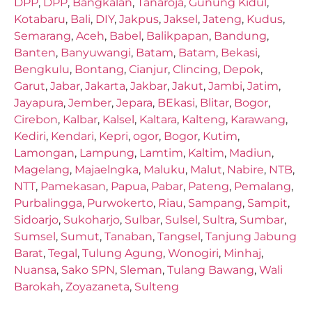
DPP
,
DPP
,
Bangkalan
,
Tanaroja
,
Gunung Kidul
,
Kotabaru
,
Bali
,
DIY
,
Jakpus
,
Jaksel
,
Jateng
,
Kudus
,
Semarang
,
Aceh
,
Babel
,
Balikpapan
,
Bandung
,
Banten
,
Banyuwangi
,
Batam
,
Batam
,
Bekasi
,
Bengkulu
,
Bontang
,
Cianjur
,
Clincing
,
Depok
,
Garut
,
Jabar
,
Jakarta
,
Jakbar
,
Jakut
,
Jambi
,
Jatim
,
Jayapura
,
Jember
,
Jepara
,
BEkasi
,
Blitar
,
Bogor
,
Cirebon
,
Kalbar
,
Kalsel
,
Kaltara
,
Kalteng
,
Karawang
,
Kediri
,
Kendari
,
Kepri
,
ogor
,
Bogor
,
Kutim
,
Lamongan
,
Lampung
,
Lamtim
,
Kaltim
,
Madiun
,
Magelang
,
Majaelngka
,
Maluku
,
Malut
,
Nabire
,
NTB
,
NTT
,
Pamekasan
,
Papua
,
Pabar
,
Pateng
,
Pemalang
,
Purbalingga
,
Purwokerto
,
Riau
,
Sampang
,
Sampit
,
Sidoarjo
,
Sukoharjo
,
Sulbar
,
Sulsel
,
Sultra
,
Sumbar
,
Sumsel
,
Sumut
,
Tanaban
,
Tangsel
,
Tanjung Jabung
Barat
,
Tegal
,
Tulung Agung
,
Wonogiri
,
Minhaj
,
Nuansa
,
Sako SPN
,
Sleman
,
Tulang Bawang
,
Wali
Barokah
,
Zoyazaneta
,
Sulteng