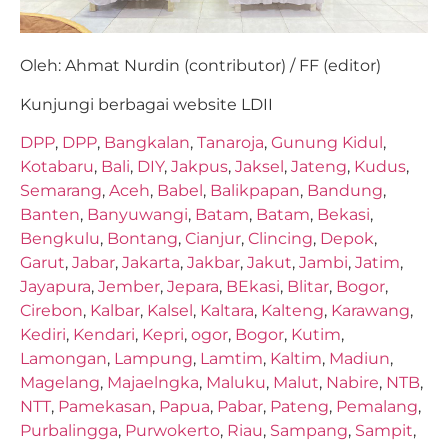
Oleh: Ahmat Nurdin (contributor) / FF (editor)
Kunjungi berbagai website LDII
DPP
,
DPP
,
Bangkalan
,
Tanaroja
,
Gunung Kidul
,
Kotabaru
,
Bali
,
DIY
,
Jakpus
,
Jaksel
,
Jateng
,
Kudus
,
Semarang
,
Aceh
,
Babel
,
Balikpapan
,
Bandung
,
Banten
,
Banyuwangi
,
Batam
,
Batam
,
Bekasi
,
Bengkulu
,
Bontang
,
Cianjur
,
Clincing
,
Depok
,
Garut
,
Jabar
,
Jakarta
,
Jakbar
,
Jakut
,
Jambi
,
Jatim
,
Jayapura
,
Jember
,
Jepara
,
BEkasi
,
Blitar
,
Bogor
,
Cirebon
,
Kalbar
,
Kalsel
,
Kaltara
,
Kalteng
,
Karawang
,
Kediri
,
Kendari
,
Kepri
,
ogor
,
Bogor
,
Kutim
,
Lamongan
,
Lampung
,
Lamtim
,
Kaltim
,
Madiun
,
Magelang
,
Majaelngka
,
Maluku
,
Malut
,
Nabire
,
NTB
,
NTT
,
Pamekasan
,
Papua
,
Pabar
,
Pateng
,
Pemalang
,
Purbalingga
,
Purwokerto
,
Riau
,
Sampang
,
Sampit
,