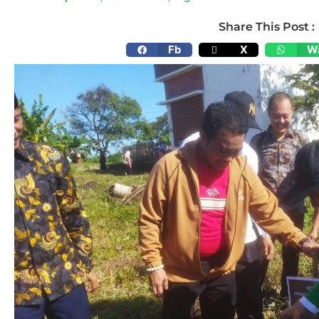
Share This Post :
Fb
X
W