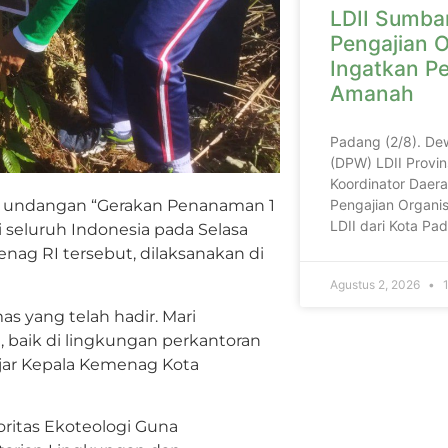
LDII Sumbar
Pengajian O
Ingatkan P
Amanah
Padang (2/8). De
(DPW) LDII Provin
Koordinator Daera
Pengajian Organis
i undangan “Gerakan Penanaman 1
LDII dari Kota P
 seluruh Indonesia pada Selasa
enag RI tersebut, dilaksanakan di
Agustus 2, 2026
1
 yang telah hadir. Mari
baik di lingkungan perkantoran
jar Kepala Kemenag Kota
oritas Ekoteologi Guna