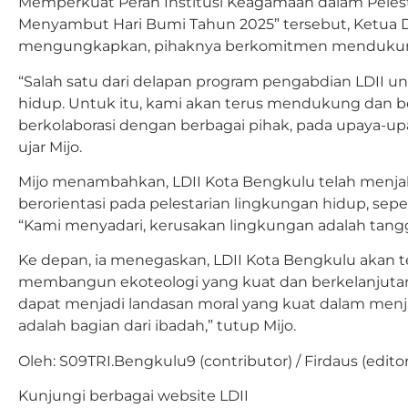
Memperkuat Peran Institusi Keagamaan dalam Peles
Menyambut Hari Bumi Tahun 2025” tersebut, Ketua D
mengungkapkan, pihaknya berkomitmen mendukung
“Salah satu dari delapan program pengabdian LDII u
hidup. Untuk itu, kami akan terus mendukung dan ber
berkolaborasi dengan berbagai pihak, pada upaya-upa
ujar Mijo.
Mijo menambahkan, LDII Kota Bengkulu telah menja
berorientasi pada pelestarian lingkungan hidup, se
“Kami menyadari, kerusakan lingkungan adalah tan
Ke depan, ia menegaskan, LDII Kota Bengkulu akan
membangun ekoteologi yang kuat dan berkelanjutan. 
dapat menjadi landasan moral yang kuat dalam menja
adalah bagian dari ibadah,” tutup Mijo.
Oleh: S09TRI.Bengkulu9 (contributor) / Firdaus (editor
Kunjungi berbagai website LDII