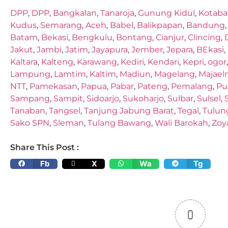
DPP
,
DPP
,
Bangkalan
,
Tanaroja
,
Gunung Kidul
,
Kotaba
Kudus
,
Semarang
,
Aceh
,
Babel
,
Balikpapan
,
Bandung
Batam
,
Bekasi
,
Bengkulu
,
Bontang
,
Cianjur
,
Clincing
,
Jakut
,
Jambi
,
Jatim
,
Jayapura
,
Jember
,
Jepara
,
BEkasi
,
Kaltara
,
Kalteng
,
Karawang
,
Kediri
,
Kendari
,
Kepri
,
ogor
Lampung
,
Lamtim
,
Kaltim
,
Madiun
,
Magelang
,
Majael
NTT
,
Pamekasan
,
Papua
,
Pabar
,
Pateng
,
Pemalang
,
Pu
Sampang
,
Sampit
,
Sidoarjo
,
Sukoharjo
,
Sulbar
,
Sulsel
,
Tanaban
,
Tangsel
,
Tanjung Jabung Barat
,
Tegal
,
Tulun
Sako SPN
,
Sleman
,
Tulang Bawang
,
Wali Barokah
,
Zoy
Share This Post :
Fb
X
Wa
Tg
0