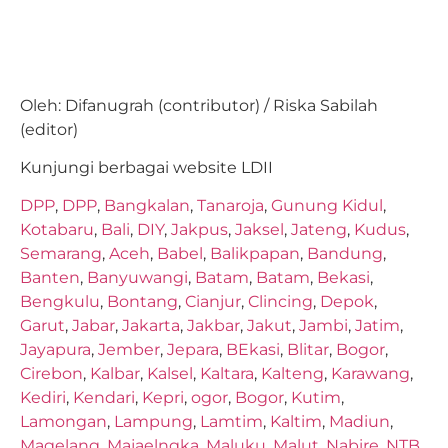
Oleh: Difanugrah (contributor) / Riska Sabilah
(editor)
Kunjungi berbagai website LDII
DPP
,
DPP
,
Bangkalan
,
Tanaroja
,
Gunung Kidul
,
Kotabaru
,
Bali
,
DIY
,
Jakpus
,
Jaksel
,
Jateng
,
Kudus
,
Semarang
,
Aceh
,
Babel
,
Balikpapan
,
Bandung
,
Banten
,
Banyuwangi
,
Batam
,
Batam
,
Bekasi
,
Bengkulu
,
Bontang
,
Cianjur
,
Clincing
,
Depok
,
Garut
,
Jabar
,
Jakarta
,
Jakbar
,
Jakut
,
Jambi
,
Jatim
,
Jayapura
,
Jember
,
Jepara
,
BEkasi
,
Blitar
,
Bogor
,
Cirebon
,
Kalbar
,
Kalsel
,
Kaltara
,
Kalteng
,
Karawang
,
Kediri
,
Kendari
,
Kepri
,
ogor
,
Bogor
,
Kutim
,
Lamongan
,
Lampung
,
Lamtim
,
Kaltim
,
Madiun
,
Magelang
,
Majaelngka
,
Maluku
,
Malut
,
Nabire
,
NTB
,