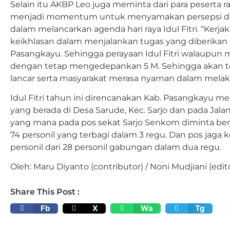
Selain itu AKBP Leo juga meminta dari para peserta rak
menjadi momentum untuk menyamakan persepsi da
dalam melancarkan agenda hari raya Idul Fitri. “Ker
keikhlasan dalam menjalankan tugas yang diberika
Pasangkayu. Sehingga perayaan Idul Fitri walaupun 
dengan tetap mengedepankan 5 M. Sehingga akan ter
lancar serta masyarakat merasa nyaman dalam melak
Idul Fitri tahun ini direncanakan Kab. Pasangkayu m
yang berada di Desa Sarude, Kec. Sarjo dan pada Jal
yang mana pada pos sekat Sarjo Senkom diminta berja
74 personil yang terbagi dalam 3 regu. Dan pos jaga
personil dari 28 personil gabungan dalam dua regu.
Oleh: Maru Diyanto (contributor) / Noni Mudjiani (edit
Share This Post :
Fb
X
Wa
Tg