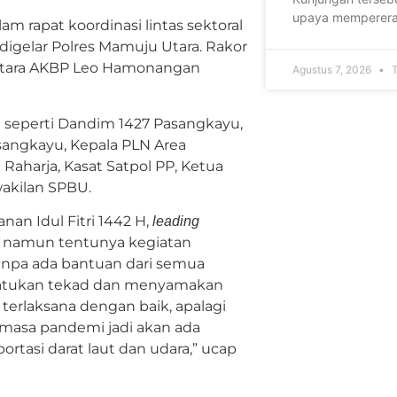
upaya memperera
 rapat koordinasi lintas sektoral
digelar Polres Mamuju Utara. Rakor
 Utara AKBP Leo Hamonangan
Agustus 7, 2026
T
it seperti Dandim 1427 Pasangkayu,
sangkayu, Kepala PLN Area
Raharja, Kasat Satpol PP, Ketua
akilan SPBU.
n Idul Fitri 1442 H,
leading
a namun tentunya kegiatan
anpa ada bantuan dari semua
enyatukan tekad dan menyamakan
erlaksana dengan baik, apalagi
m masa pandemi jadi akan ada
tasi darat laut dan udara,” ucap