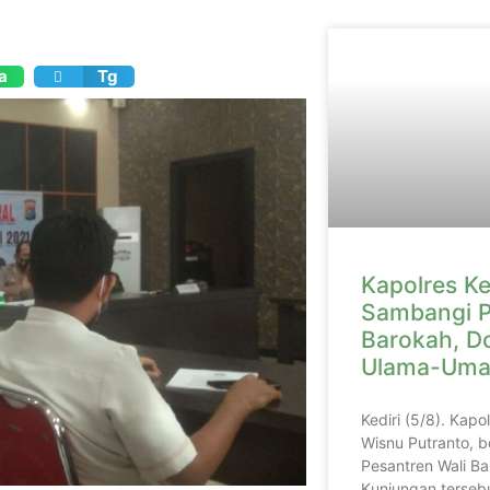
a
Tg
Kapolres Ke
Sambangi P
Barokah, D
Ulama-Uma
Kediri (5/8). Kapo
Wisnu Putranto, b
Pesantren Wali Ba
Kunjungan tersebu