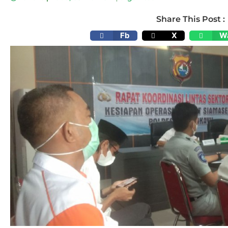
Share This Post :
Fb
X
W