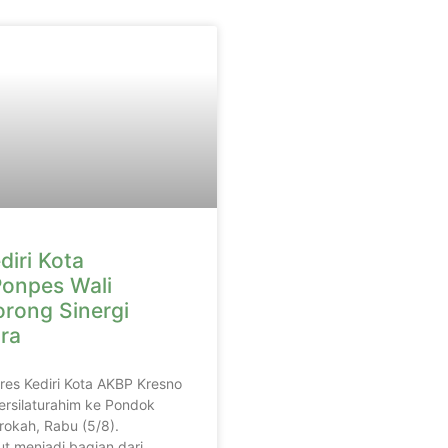
diri Kota
onpes Wali
orong Sinergi
ra
lres Kediri Kota AKBP Kresno
ersilaturahim ke Pondok
rokah, Rabu (5/8).
t menjadi bagian dari