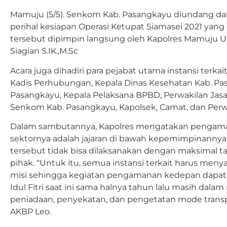
Mamuju (5/5). Senkom Kab. Pasangkayu diundang dalam
perihal kesiapan Operasi Ketupat Siamasei 2021 yang 
tersebut dipimpin langsung oleh Kapolres Mamuju
Siagian S.IK.,M.Sc
Acara juga dihadiri para pejabat utama instansi terka
Kadis Perhubungan, Kepala Dinas Kesehatan Kab. Pa
Pasangkayu, Kepala Pelaksana BPBD, Perwakilan Jasa 
Senkom Kab. Pasangkayu, Kapolsek, Camat, dan Perw
Dalam sambutannya, Kapolres mengatakan pengamana
sektornya adalah jajaran di bawah kepemimpinanny
tersebut tidak bisa dilaksanakan dengan maksimal t
pihak. “Untuk itu, semua instansi terkait harus m
misi sehingga kegiatan pengamanan kedepan dapat t
Idul Fitri saat ini sama halnya tahun lalu masih dala
peniadaan, penyekatan, dan pengetatan mode transpor
AKBP Leo.