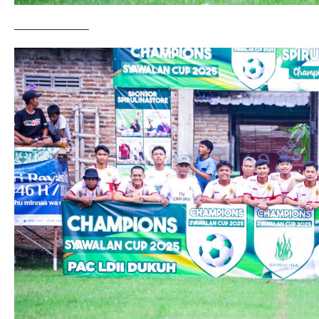
——————–