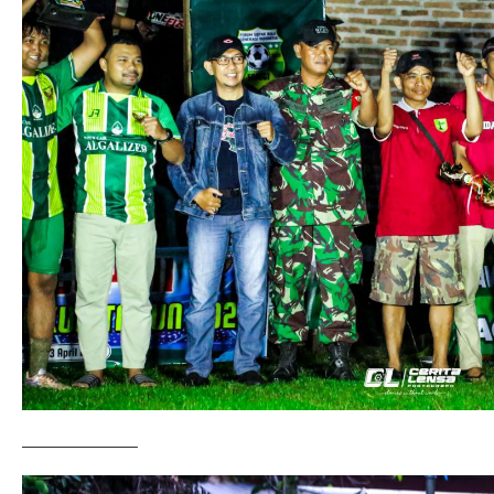
——————–