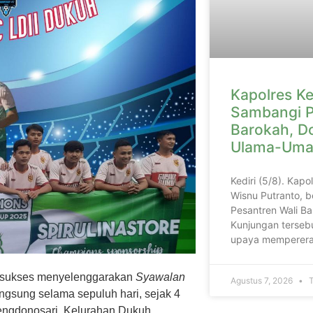
Kapolres Ke
Sambangi P
Barokah, D
Ulama-Uma
Kediri (5/8). Kapo
Wisnu Putranto, b
Pesantren Wali Ba
Kunjungan tersebu
upaya memperera
 sukses menyelenggarakan
Syawalan
Agustus 7, 2026
T
angsung selama sepuluh hari, sejak 4
lengdonosari, Kelurahan Dukuh,