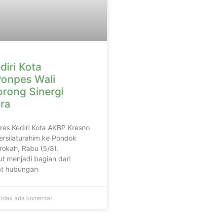
diri Kota
onpes Wali
orong Sinergi
ra
lres Kediri Kota AKBP Kresno
ersilaturahim ke Pondok
rokah, Rabu (5/8).
t menjadi bagian dari
t hubungan
idak ada komentar