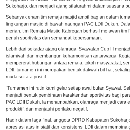
Sukoharjo, dan menjadi ajang silaturahmi dalam suasana b
Sebanyak enam tim remaja masjid ambil bagian dalam turnam
lingkungan masjid di bawah naungan PAC LDII Dukuh. Dala
meriah, tim Remaja Masjid Kabregan berhasil melawan tim
penuh sportivitas dan semangat kebersamaan.
Lebih dari sekadar ajang olahraga, Syawalan Cup III men
islamiyah dan membangun keharmonisan antarwarga. Kegia
mempererat hubungan antara remaja, tokoh masyarakat, sert
LDII, turnamen ini merupakan bentuk dakwah bil hal, sekal
muda secara positif.
“Turnamen ini rutin kami gelar setiap awal bulan Syawal. Sel
menjadi bentuk pembinaan karakter dan sportivitas bagi para 
PAC LDII Dukuh. Ia menambahkan, olahraga menjadi cara ef
produktif, dan menjauhi perilaku negatif.
Hadir dalam laga final, anggota DPRD Kabupaten Sukoharj
apresiasi atas inisiatif dan konsistensi LDII dalam membina