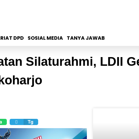
RIAT DPD
SOSIAL MEDIA
TANYA JAWAB
tan Silaturahmi, LDII G
koharjo
a
Tg