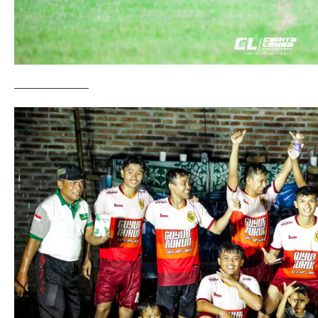
——————–