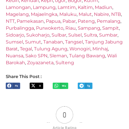
Kediri
,
Kendari
,
Kepri
,
ogor
,
Bogor
,
Kutim
,
Lamongan
,
Lampung
,
Lamtim
,
Kaltim
,
Madiun
,
Magelang
,
Majaelngka
,
Maluku
,
Malut
,
Nabire
,
NTB
,
NTT
,
Pamekasan
,
Papua
,
Pabar
,
Pateng
,
Pemalang
,
Purbalingga
,
Purwokerto
,
Riau
,
Sampang
,
Sampit
,
Sidoarjo
,
Sukoharjo
,
Sulbar
,
Sulsel
,
Sultra
,
Sumbar
,
Sumsel
,
Sumut
,
Tanaban
,
Tangsel
,
Tanjung Jabung
Barat
,
Tegal
,
Tulung Agung
,
Wonogiri
,
Minhaj
,
Nuansa
,
Sako SPN
,
Sleman
,
Tulang Bawang
,
Wali
Barokah
,
Zoyazaneta
,
Sulteng
Share This Post :
Fb
X
Wa
Tg
0
Article Rating