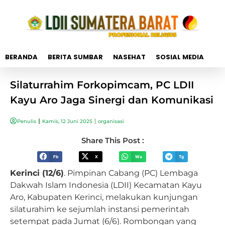
BERANDA
BERITA SUMBAR
NASEHAT
SOSIAL MEDIA
Silaturrahim Forkopimcam, PC LDII
Kayu Aro Jaga Sinergi dan Komunikasi
Penulis
Kamis, 12 Juni 2025
organisasi
Share This Post :
Fb
X
Wa
Tg
Kerinci (12/6)
. Pimpinan Cabang (PC) Lembaga
Dakwah Islam Indonesia (LDII) Kecamatan Kayu
Aro, Kabupaten Kerinci, melakukan kunjungan
silaturahim ke sejumlah instansi pemerintah
setempat pada Jumat (6/6). Rombongan yang