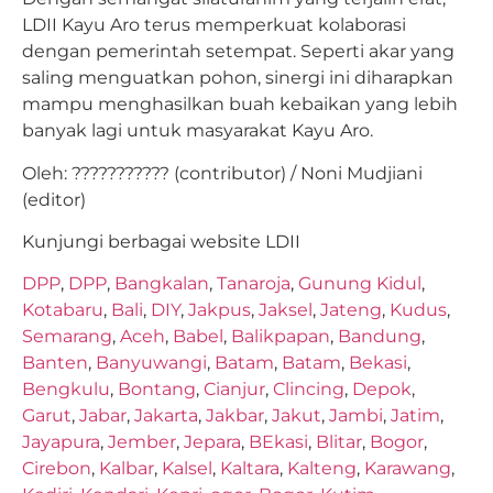
LDII Kayu Aro terus memperkuat kolaborasi
dengan pemerintah setempat. Seperti akar yang
saling menguatkan pohon, sinergi ini diharapkan
mampu menghasilkan buah kebaikan yang lebih
banyak lagi untuk masyarakat Kayu Aro.
Oleh: ??????????? (contributor) / Noni Mudjiani
(editor)
Kunjungi berbagai website LDII
DPP
,
DPP
,
Bangkalan
,
Tanaroja
,
Gunung Kidul
,
Kotabaru
,
Bali
,
DIY
,
Jakpus
,
Jaksel
,
Jateng
,
Kudus
,
Semarang
,
Aceh
,
Babel
,
Balikpapan
,
Bandung
,
Banten
,
Banyuwangi
,
Batam
,
Batam
,
Bekasi
,
Bengkulu
,
Bontang
,
Cianjur
,
Clincing
,
Depok
,
Garut
,
Jabar
,
Jakarta
,
Jakbar
,
Jakut
,
Jambi
,
Jatim
,
Jayapura
,
Jember
,
Jepara
,
BEkasi
,
Blitar
,
Bogor
,
Cirebon
,
Kalbar
,
Kalsel
,
Kaltara
,
Kalteng
,
Karawang
,