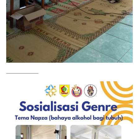
——————–