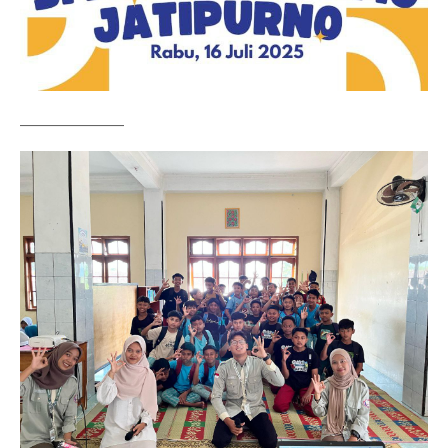
——————–