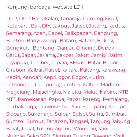
Kunjungi berbagai website LDII
DPP
,
DPP
,
Bangkalan
,
Tanaroja
,
Gunung Kidul
,
Kotabaru
,
Bali
,
DIY
,
Jakpus
,
Jaksel
,
Jateng
,
Kudus
,
Semarang
,
Aceh
,
Babel
,
Balikpapan
,
Bandung
,
Banten
,
Banyuwangi
,
Batam
,
Batam
,
Bekasi
,
Bengkulu
,
Bontang
,
Cianjur
,
Clincing
,
Depok
,
Garut
,
Jabar
,
Jakarta
,
Jakbar
,
Jakut
,
Jambi
,
Jatim
,
Jayapura
,
Jember
,
Jepara
,
BEkasi
,
Blitar
,
Bogor
,
Cirebon
,
Kalbar
,
Kalsel
,
Kaltara
,
Kalteng
,
Karawang
,
Kediri
,
Kendari
,
Kepri
,
ogor
,
Bogor
,
Kutim
,
Lamongan
,
Lampung
,
Lamtim
,
Kaltim
,
Madiun
,
Magelang
,
Majaelngka
,
Maluku
,
Malut
,
Nabire
,
NTB
,
NTT
,
Pamekasan
,
Papua
,
Pabar
,
Pateng
,
Pemalang
,
Purbalingga
,
Purwokerto
,
Riau
,
Sampang
,
Sampit
,
Sidoarjo
,
Sukoharjo
,
Sulbar
,
Sulsel
,
Sultra
,
Sumbar
,
Sumsel
,
Sumut
,
Tanaban
,
Tangsel
,
Tanjung Jabung
Barat
,
Tegal
,
Tulung Agung
,
Wonogiri
,
Minhaj
,
Nuansa
,
Sako SPN
,
Sleman
,
Tulang Bawang
,
Wali