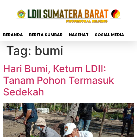
BERANDA
BERITA SUMBAR
NASEHAT
SOSIAL MEDIA
Tag:
bumi
Hari Bumi, Ketum LDII:
Tanam Pohon Termasuk
Sedekah