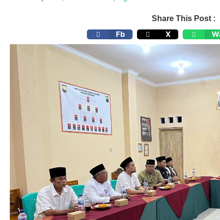
Share This Post :
Fb
X
W