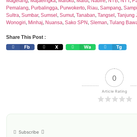
Magelang
,
Majaelngka
,
Maluku
,
Malut
,
Nabire
,
NTB
,
NTT
,
P
Pemalang
,
Purbalingga
,
Purwokerto
,
Riau
,
Sampang
,
Sampi
Sultra
,
Sumbar
,
Sumsel
,
Sumut
,
Tanaban
,
Tangsel
,
Tanjung 
Wonogiri
,
Minhaj
,
Nuansa
,
Sako SPN
,
Sleman
,
Tulang Baw
Share This Post :
Fb
X
Wa
Tg
0
Article Rating
Subscribe