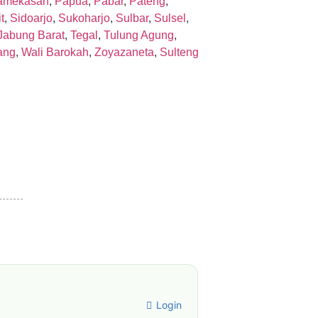
amekasan
,
Papua
,
Pabar
,
Pateng
,
t
,
Sidoarjo
,
Sukoharjo
,
Sulbar
,
Sulsel
,
Jabung Barat
,
Tegal
,
Tulung Agung
,
ang
,
Wali Barokah
,
Zoyazaneta
,
Sulteng
Login