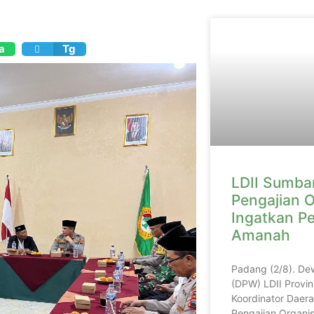
a
Tg
LDII Sumbar
Pengajian O
Ingatkan P
Amanah
Padang (2/8). De
(DPW) LDII Provin
Koordinator Daera
Pengajian Organis