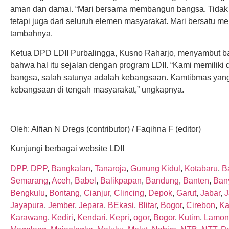
aman dan damai. “Mari bersama membangun bangsa. Tidak h
tetapi juga dari seluruh elemen masyarakat. Mari bersatu 
tambahnya.
Ketua DPD LDII Purbalingga, Kusno Raharjo, menyambut ba
bahwa hal itu sejalan dengan program LDII. “Kami memiliki
bangsa, salah satunya adalah kebangsaan. Kamtibmas yang 
kebangsaan di tengah masyarakat,” ungkapnya.
Oleh: Alfian N Dregs (contributor) / Faqihna F (editor)
Kunjungi berbagai website LDII
DPP
,
DPP
,
Bangkalan
,
Tanaroja
,
Gunung Kidul
,
Kotabaru
,
Ba
Semarang
,
Aceh
,
Babel
,
Balikpapan
,
Bandung
,
Banten
,
Ban
Bengkulu
,
Bontang
,
Cianjur
,
Clincing
,
Depok
,
Garut
,
Jabar
,
J
Jayapura
,
Jember
,
Jepara
,
BEkasi
,
Blitar
,
Bogor
,
Cirebon
,
Ka
Karawang
,
Kediri
,
Kendari
,
Kepri
,
ogor
,
Bogor
,
Kutim
,
Lamon