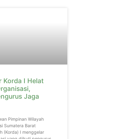
 Korda I Helat
rganisasi,
engurus Jaga
wan Pimpinan Wilayah
si Sumatera Barat
h (Korda) I menggelar
asi yang diikuti pengurus