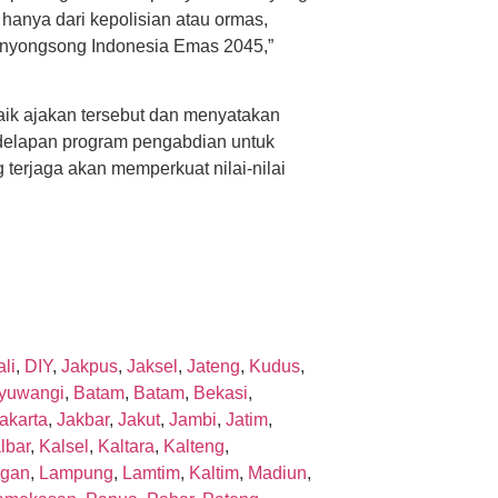
anya dari kepolisian atau ormas,
menyongsong Indonesia Emas 2045,”
ik ajakan tersebut dan menyatakan
 delapan program pengabdian untuk
terjaga akan memperkuat nilai-nilai
li
,
DIY
,
Jakpus
,
Jaksel
,
Jateng
,
Kudus
,
yuwangi
,
Batam
,
Batam
,
Bekasi
,
akarta
,
Jakbar
,
Jakut
,
Jambi
,
Jatim
,
lbar
,
Kalsel
,
Kaltara
,
Kalteng
,
gan
,
Lampung
,
Lamtim
,
Kaltim
,
Madiun
,