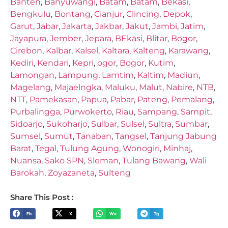
Banten
,
Banyuwangi
,
Batam
,
Batam
,
Bekasi
,
Bengkulu
,
Bontang
,
Cianjur
,
Clincing
,
Depok
,
Garut
,
Jabar
,
Jakarta
,
Jakbar
,
Jakut
,
Jambi
,
Jatim
,
Jayapura
,
Jember
,
Jepara
,
BEkasi
,
Blitar
,
Bogor
,
Cirebon
,
Kalbar
,
Kalsel
,
Kaltara
,
Kalteng
,
Karawang
,
Kediri
,
Kendari
,
Kepri
,
ogor
,
Bogor
,
Kutim
,
Lamongan
,
Lampung
,
Lamtim
,
Kaltim
,
Madiun
,
Magelang
,
Majaelngka
,
Maluku
,
Malut
,
Nabire
,
NTB
,
NTT
,
Pamekasan
,
Papua
,
Pabar
,
Pateng
,
Pemalang
,
Purbalingga
,
Purwokerto
,
Riau
,
Sampang
,
Sampit
,
Sidoarjo
,
Sukoharjo
,
Sulbar
,
Sulsel
,
Sultra
,
Sumbar
,
Sumsel
,
Sumut
,
Tanaban
,
Tangsel
,
Tanjung Jabung
Barat
,
Tegal
,
Tulung Agung
,
Wonogiri
,
Minhaj
,
Nuansa
,
Sako SPN
,
Sleman
,
Tulang Bawang
,
Wali
Barokah
,
Zoyazaneta
,
Sulteng
Share This Post :
Fb
X
Wa
Tg