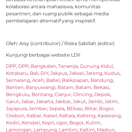
kolaborasi antara mahasiswa, komunitas
pesantren, dan ruang publik sebagai media
pembelajaran alternatif yang inspiratif.
Oleh: Arsy (contributor) / Riska Sabillah (editor)
Kunjungi berbagai website LDII
DPP
,
DPP
,
Bangkalan
,
Tanaroja
,
Gunung Kidul
,
Kotabaru
,
Bali
,
DIY
,
Jakpus
,
Jaksel
,
Jateng
,
Kudus
,
Semarang
,
Aceh
,
Babel
,
Balikpapan
,
Bandung
,
Banten
,
Banyuwangi
,
Batam
,
Batam
,
Bekasi
,
Bengkulu
,
Bontang
,
Cianjur
,
Clincing
,
Depok
,
Garut
,
Jabar
,
Jakarta
,
Jakbar
,
Jakut
,
Jambi
,
Jatim
,
Jayapura
,
Jember
,
Jepara
,
BEkasi
,
Blitar
,
Bogor
,
Cirebon
,
Kalbar
,
Kalsel
,
Kaltara
,
Kalteng
,
Karawang
,
Kediri
,
Kendari
,
Kepri
,
ogor
,
Bogor
,
Kutim
,
Lamongan
,
Lampung
,
Lamtim
,
Kaltim
,
Madiun
,