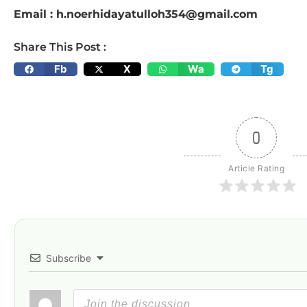
Email : h.noerhidayatulloh354@gmail.com
Share This Post :
Fb
X
Wa
Tg
0
Article Rating
Subscribe