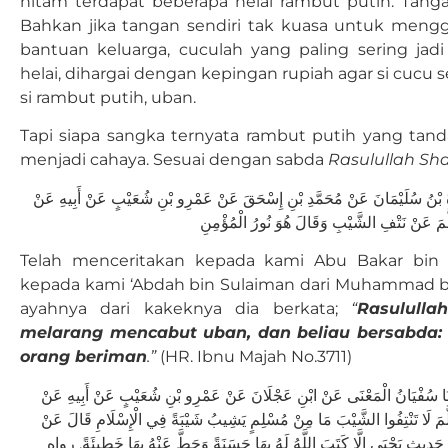
hitam terdapat beberapa helai rambut putih. Tang
Bahkan jika tangan sendiri tak kuasa untuk mengg
bantuan keluarga, cuculah yang paling sering jadi
helai, dihargai dengan kepingan rupiah agar si cuc
si rambut putih, uban.
Tapi siapa sangka ternyata rambut putih yang tan
menjadi cahaya. Sesuai dengan sabda
Rasulullah Sha
ا عَبْدَةُ بْنُ سُلَيْمَانَ عَنْ مُحَمَّدِ بْنِ إِسْحَقَ عَنْ عَمْرِو بْنِ شُعَيْبٍ عَنْ أَبِيهِ عَنْ
َّمَ عَنْ نَتْفِ الشَّيْبِ وَقَالَ هُوَ نُورُ الْمُؤْمِنِ
Telah menceritakan kepada kami Abu Bakar bin 
kepada kami ‘Abdah bin Sulaiman dari Muhammad bin 
ayahnya dari kakeknya dia berkata;
“
Rasululla
melarang mencabut uban, dan beliau bersabda: 
orang beriman
.”
(HR. Ibnu Majah No.3711)
دَّثَنَا سُفْيَانُ الْمَعْنَى عَنْ ابْنِ عَجْلَانَ عَنْ عَمْرِو بْنِ شُعَيْبٍ عَنْ أَبِيهِ عَنْ
لَّمَ لَا تَنْتِفُوا الشَّيْبَ مَا مِنْ مُسْلِمٍ يَشِيبُ شَيْبَةً فِي الْإِسْلَامِ قَالَ عَنْ
 حَدِيثِ يَحْيَى إِلَّا كَتَبَ اللَّهُ لَهُ بِهَا حَسَنَةً وَحَطَّ عَنْهُ بِهَا خَطِيئَةً. رواه