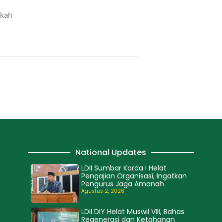
okah
National Updates
LDII Sumbar Korda I Helat
Pengajian Organisasi, Ingatkan
Pengurus Jaga Amanah
Agustus 2, 2026
LDII DIY Helat Muswil VIII, Bahas
Regenerasi dan Ketahanan