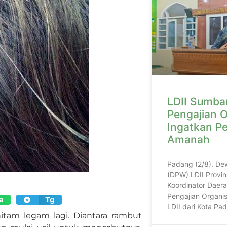
LDII Sumbar
Pengajian O
Ingatkan P
Amanah
Padang (2/8). De
(DPW) LDII Provin
Koordinator Daera
Pengajian Organis
a
Tg
LDII dari Kota P
tam legam lagi. Diantara rambut