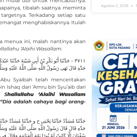
an mulai usil untuk mencabutnya.
Agustus 2, 2026
1
apainya, tibalah saatnya meminta
 targetnya. Terkadang setiap satu
u semangat menghabiskannya. Itulah
da menua ini, malah nantinya akan
llallahu ‘Alaihi Wasallam:
٣٧١١ – حَدَّثَنَا أَبُو بَكْرِ بْنُ أَبِي شَيْبَةَ حَدَّثَنَ
جَدِّهِ قَالَ نَهَى رَسُولُ اللَّهِ صَلَّى اللَّهُ عَلَيْهِ وَسَل
Abu Syaibah telah menceritakan
Ishaq dari ‘Amru bin Syu’aib dari
h S
hallallahu ‘Alaihi Wasallam
“Dia adalah cahaya bagi orang-
حَدَّثَنَا مُسَدَّدٌ حَدَّثَنَا يَحْيَى ح و حَدَّثَنَا مُسَدَّدٌ حَ
جَدِّهِ قَالَ قَالَ رَسُولُ اللَّهِ صَلَّى اللَّهُ عَلَيْهِ وَسَ
سُفْيَانَ إِلَّا كَانَتْ لَهُ نُورًا يَوْمَ الْقِيَامَةِ وَقَالَ فِي