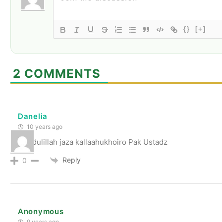
{}
[+]
2
COMMENTS
Danelia
10 years ago
Alhamdulillah jaza kallaahukhoiro Pak Ustadz
Reply
0
Anonymous
9 years ago