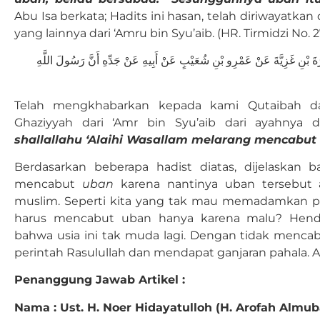
Abu Isa berkata; Hadits ini hasan, telah diriwayatkan
yang lainnya dari ‘Amru bin Syu’aib. (HR. Tirmidzi No. 2
مَارَةَ بْنِ غَزِيَّةَ عَنْ عَمْرِو بْنِ شُعَيْبٍ عَنْ أَبِيهِ عَنْ جَدِّهِ أَنَّ رَسُولَ اللَّهِ
Telah mengkhabarkan kepada kami Qutaibah dar
Ghaziyyah dari ‘Amr bin Syu’aib dari ayahnya
shallallahu ‘Alaihi Wasallam melarang mencabut
Berdasarkan beberapa hadist diatas, dijelaskan 
mencabut
uban
karena nantinya uban tersebut 
muslim. Seperti kita yang tak mau memadamkan peli
harus mencabut uban hanya karena malu? Henda
bahwa usia ini tak muda lagi. Dengan tidak mencab
perintah Rasulullah dan mendapat ganjaran pahala. 
Penanggung Jawab Artikel :
Nama : Ust. H. Noer Hidayatulloh (H. Arofah Almu