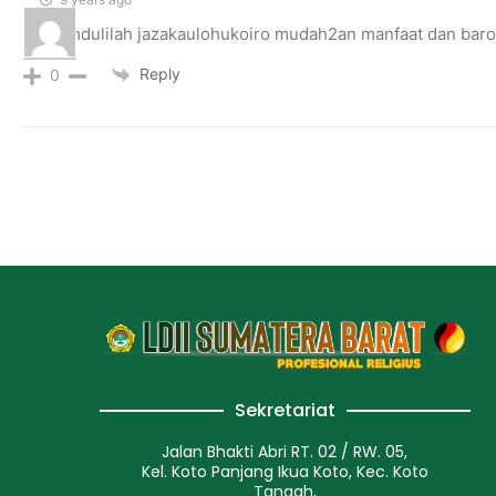
Alkhamdulilah jazakaulohukoiro mudah2an manfaat dan bar
Reply
0
Sekretariat
Jalan Bhakti Abri RT. 02 / RW. 05,
Kel. Koto Panjang Ikua Koto, Kec. Koto
Tangah,