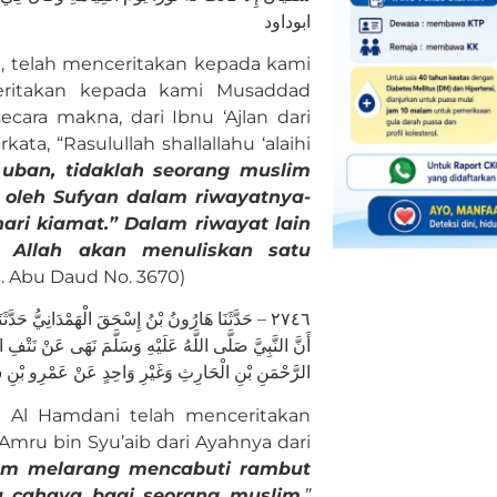
ابوداود
, telah menceritakan kepada kami
nceritakan kepada kami Musaddad
cara makna, dari Ibnu ‘Ajlan dari
ta, “Rasulullah shallallahu ‘alaihi
uban, tidaklah seorang muslim
oleh Sufyan dalam riwayatnya-
ari kiamat.” Dalam riwayat lain
a Allah akan menuliskan satu
. Abu Daud No. 3670)
٢٧٤٦ – حَدَّثَنَا هَارُونُ بْنُ إِسْحَقَ الْهَمْدَانِيُّ حَ
أَنَّ النَّبِيَّ صَلَّى اللَّهُ عَلَيْهِ وَسَلَّمَ نَهَى عَنْ نَتْ
الرَّحْمَنِ بْنِ الْحَارِثِ وَغَيْرِ وَاحِدٍ عَنْ عَمْرِو بْنِ 
q Al Hamdani telah menceritakan
mru bin Syu’aib dari Ayahnya dari
llam melarang mencabuti rambut
u cahaya bagi seorang muslim
.”