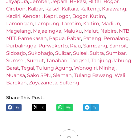
Jayapura
,
Jember
,
Jepara
,
BEkasi
,
Blitar
,
Bogor
,
Cirebon
,
Kalbar
,
Kalsel
,
Kaltara
,
Kalteng
,
Karawang
,
Kediri
,
Kendari
,
Kepri
,
ogor
,
Bogor
,
Kutim
,
Lamongan
,
Lampung
,
Lamtim
,
Kaltim
,
Madiun
,
Magelang
,
Majaelngka
,
Maluku
,
Malut
,
Nabire
,
NTB
,
NTT
,
Pamekasan
,
Papua
,
Pabar
,
Pateng
,
Pemalang
,
Purbalingga
,
Purwokerto
,
Riau
,
Sampang
,
Sampit
,
Sidoarjo
,
Sukoharjo
,
Sulbar
,
Sulsel
,
Sultra
,
Sumbar
,
Sumsel
,
Sumut
,
Tanaban
,
Tangsel
,
Tanjung Jabung
Barat
,
Tegal
,
Tulung Agung
,
Wonogiri
,
Minhaj
,
Nuansa
,
Sako SPN
,
Sleman
,
Tulang Bawang
,
Wali
Barokah
,
Zoyazaneta
,
Sulteng
Share This Post :
Fb
X
Wa
Tg