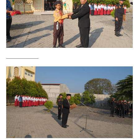
——————–