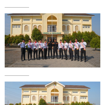
——————–
——————–