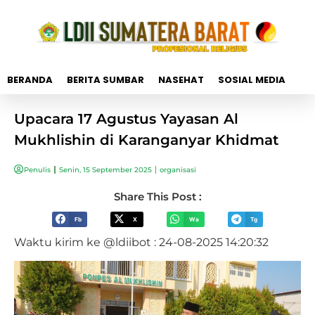
BERANDA
BERITA SUMBAR
NASEHAT
SOSIAL MEDIA
Upacara 17 Agustus Yayasan Al
Mukhlishin di Karanganyar Khidmat
Penulis
Senin, 15 September 2025
organisasi
Share This Post :
Fb
X
Wa
Tg
Waktu kirim ke @ldiibot : 24-08-2025 14:20:32