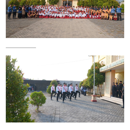
——————–