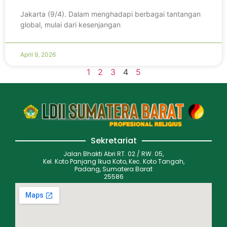
Jakarta (9/4). Dalam menghadapi berbagai tantangan
global, mulai dari kesenjangan
April 9, 2026
1
2
3
4
5
Sekretariat
Jalan Bhakti Abri RT. 02 / RW. 05,
Kel. Koto Panjang Ikua Koto, Kec. Koto Tangah,
Padang, Sumatera Barat
25586