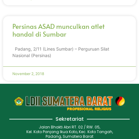
Persinas ASAD munculkan atlet
handal di Sumbar
Padang, 2/11 (Lines Sumbar) – Perguruan Silat
Nasional (Persinas)
November 2, 2018
Sekretariat
Jalan Bhakti Abri RT. 02 / RW. 05,
Kel. Koto Panjang Ikua Koto, Kec. Koto Tangah,
Padang, Sumatera Barat